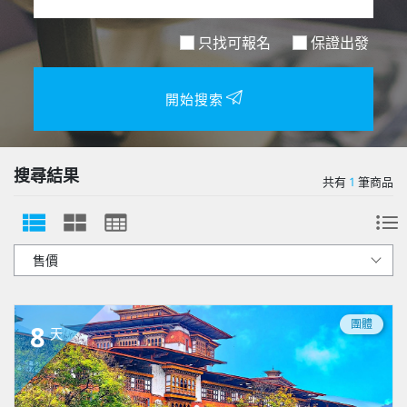
只找可報名
保證出發
開始搜索
搜尋結果
共有
1
筆商品
團體
8
天