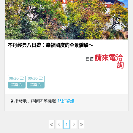
不丹經典八日遊：幸福國度的全景體驗～
請來電洽
售價
詢
08/26(三)
09/30(三)
請電洽
請電洽
出發地：桃園國際機場
航班資訊
1