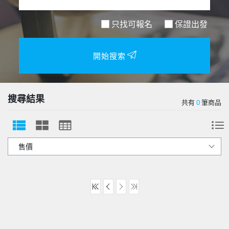
只找可報名
保證出發
開始搜索
搜尋結果
共有
0
筆商品