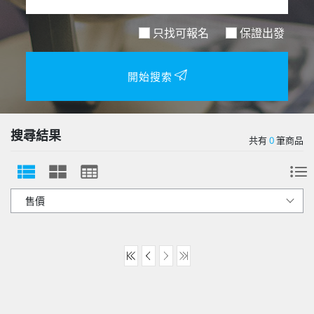
只找可報名
保證出發
開始搜索
搜尋結果
共有
0
筆商品