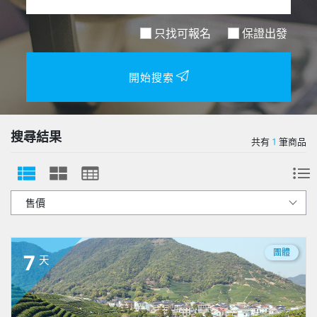
只找可報名
保證出發
開始搜索
搜尋結果
共有
1
筆商品
團體
7
天