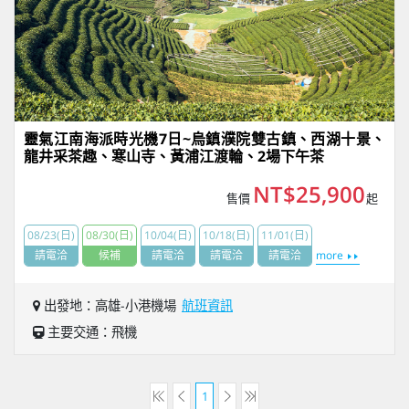
靈氣江南海派時光機7日~烏鎮濮院雙古鎮、西湖十景、
龍井采茶趣、寒山寺、黃浦江渡輪、2場下午茶
NT$25,900
售價
起
08/23(日)
08/30(日)
10/04(日)
10/18(日)
11/01(日)
請電洽
候補
請電洽
請電洽
請電洽
more
出發地：高雄-小港機場
航班資訊
主要交通：飛機
1