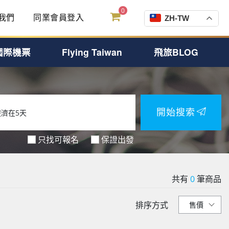
0
我們
同業會員登入
ZH-TW
國際機票
Flying Taiwan
飛旅BLOG
開始搜索
只找可報名
保證出發
共有
0
筆商品
排序方式