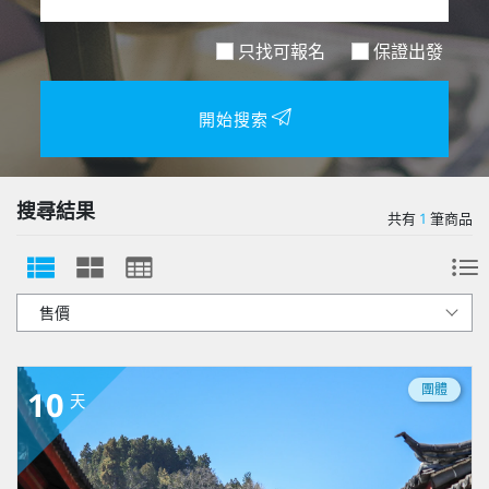
只找可報名
保證出發
開始搜索
搜尋結果
共有
1
筆商品
團體
10
天