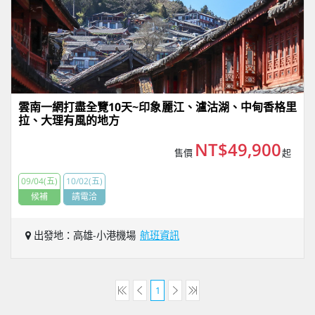
雲南一網打盡全覽10天~印象麗江、瀘沽湖、中甸香格里
拉、大理有風的地方
NT$49,900
售價
起
09/04(五)
10/02(五)
候補
請電洽
出發地：高雄-小港機場
航班資訊
1