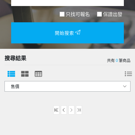
只找可報名
保證出發
開始搜索
搜尋結果
共有
0
筆商品