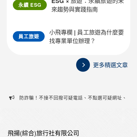
ESG × 旅遊：永續旅遊的未
永續 ESG
來趨勢與實踐指南
小飛專欄 | 員工旅遊為什麼要
員工旅遊
找專業單位辦理？
更多精選文章
防詐騙！不接不回撥可疑電話、不點選可疑網址、
不提供個人資料、不聽從指示操作ATM，若有疑慮請撥
防詐騙！不接不回撥可疑電話、不點選可疑網址、
打客服電話(07)323-1588或防詐騙專線165！
不提供個人資料、不聽從指示操作ATM，若有疑慮請撥
飛揚(綜合)旅行社有限公司