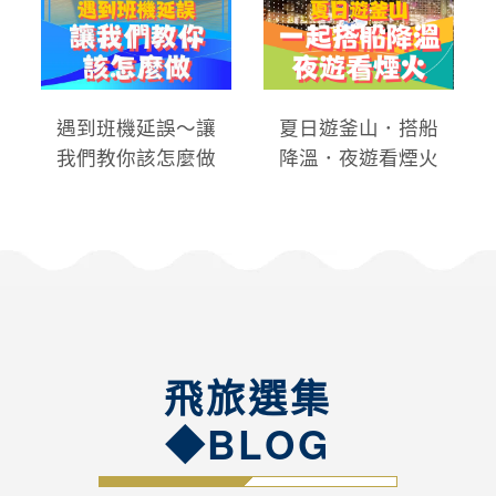
遇到班機延誤～讓
夏日遊釜山．搭船
我們教你該怎麼做
降溫．夜遊看煙火
飛旅選集
◆BLOG