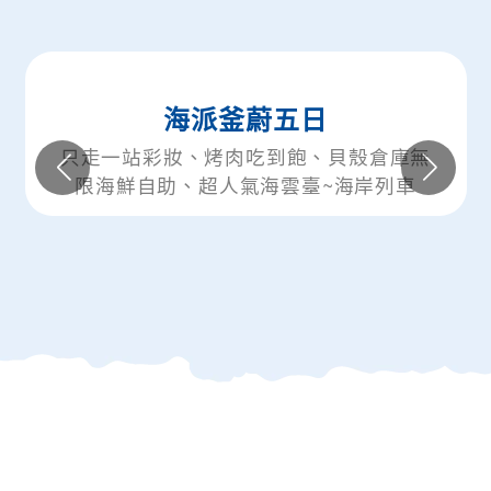
海派釜蔚五日
釜山楓
一站彩妝、烤肉吃到飽、貝殼倉庫無
只走一站
鮮自助、超人氣海雲臺~海岸列車
服體驗、