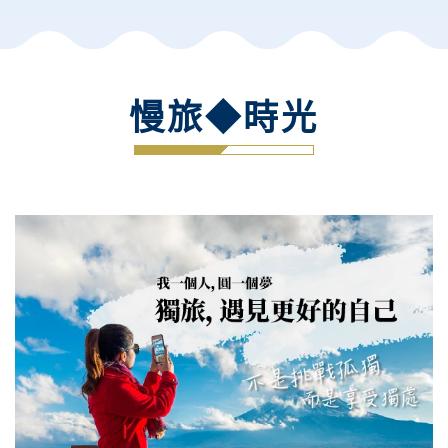
慢旅◆時光