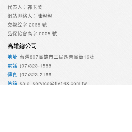
打客服電話(07)323-1588或防詐騙專線165！
代表人：郭玉美
網站聯絡人：陳親親
交觀綜字 2068 號
品保協會高字 0005 號
高雄總公司
台灣807高雄市三民區青島街16號
(07)323-1588
(07)323-2166
sale_service@fly168.com.tw