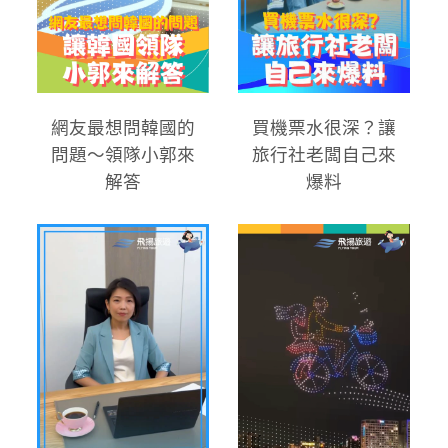
網友最想問韓國的
買機票水很深？讓
問題～領隊小郭來
旅行社老闆自己來
解答
爆料