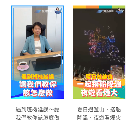
遇到班機延誤～讓
夏日遊釜山．搭船
我們教你該怎麼做
降溫．夜遊看煙火