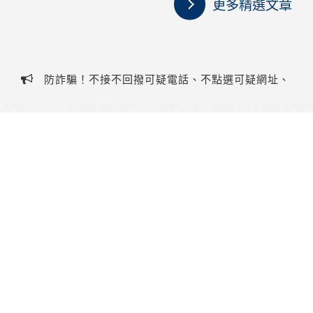
更多精選文章
防詐騙！不接不回撥可疑電話、不點選可疑網址、
不提供個人資料、不聽從指示操作ATM，若有疑慮請撥
防詐騙！不接不回撥可疑電話、不點選可疑網址、
打客服電話(07)323-1588或防詐騙專線165！
不提供個人資料、不聽從指示操作ATM，若有疑慮請撥
飛揚(綜合)旅行社有限公司
打客服電話(07)323-1588或防詐騙專線165！
代表人：郭玉美
網站聯絡人：陳親親
交觀綜字 2068 號
品保協會高字 0005 號
高雄總公司
台灣807高雄市三民區青島街16號