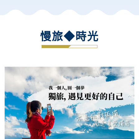
慢旅◆時光