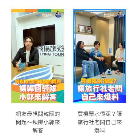
網友最想問韓國的
買機票水很深？讓
問題～領隊小郭來
旅行社老闆自己來
解答
爆料