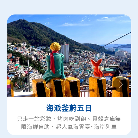
海派釜蔚五日
釜山楓內
妝、烤肉吃到飽、貝殼倉庫無
只走一站彩妝、
助、超人氣海雲臺~海岸列車
服體驗、韓國最
膠囊、