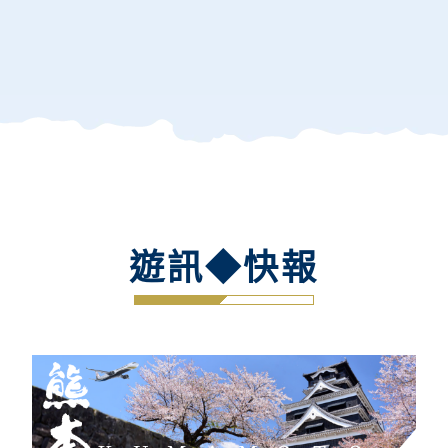
遊訊◆快報