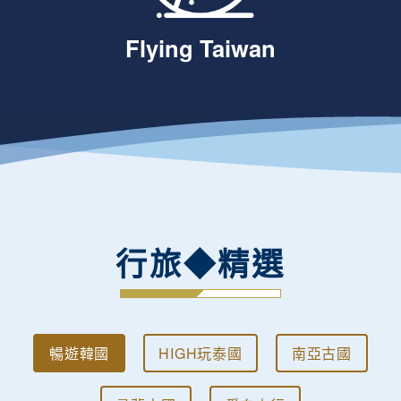
客製化旅遊
Flying Taiwan