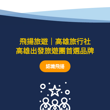
飛揚旅遊｜高雄旅行社