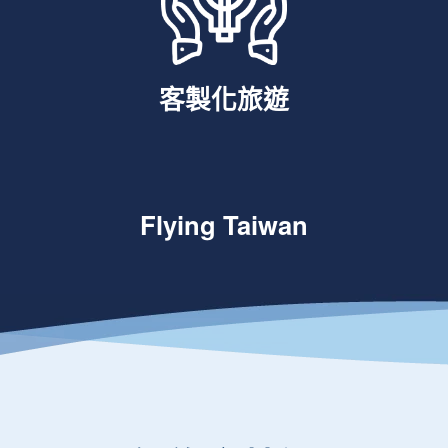
客製化旅遊
Flying Taiwan