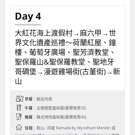
Day 4
大紅花海上渡假村→麻六甲→世
界文化遺產巡禮～荷蘭紅屋、鐘
樓、葡萄牙廣場、聖芳濟教堂、
聖保羅山&聖保羅教堂、聖地牙
哥碉堡→漫遊雞場街(古董街)→新
山
早餐
：飯店內用
午餐
：古厝娘惹風味餐(餐標馬幣35)
晚餐
：韓式烤肉風味餐(餐標馬幣40)
住宿
：新山 - 四星 Ramada by Wyndham Meridin 或