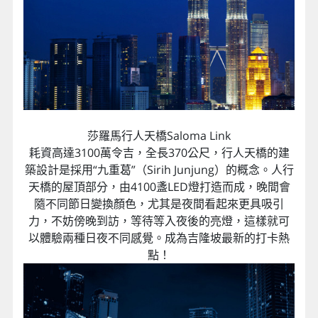
莎羅馬行人天橋Saloma Link
耗資高達3100萬令吉，全長370公尺，行人天橋的建
築設計是採用“九重葛”（Sirih Junjung）的概念。人行
天橋的屋頂部分，由4100盞LED燈打造而成，晚間會
隨不同節日變換顏色，尤其是夜間看起來更具吸引
力，不妨傍晚到訪，等待等入夜後的亮燈，這樣就可
以體驗兩種日夜不同感覺。成為吉隆坡最新的打卡熱
點！