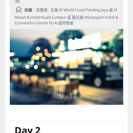
38)
住宿
：吉隆坡 - 五星 M World Hotel Petaling Jaya 或 M
Resort & Hotel Kuala Lumpur 或 莫凡彼 Mövenpick Hotel &
Convention Centre KLIA 或同等級
Day 2