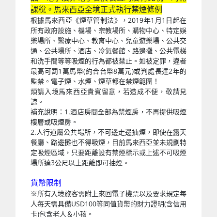
課稅。馬來西亞全境正式執行禁煙條例
根據馬來西亞《煙草管制法》，2019年1月1日起在
所有政府設施、機場、宗教場所、購物中心、特定娛
樂場所、醫療中心、教育中心、兒童遊樂場、公共交
通、公共場所、酒店、冷氣餐館、路邊攤、公共電梯
和洗手間等等吸煙的行為都被禁止。如被定罪，違者
最高可罰1萬馬幣(約合台幣8萬元)或判處長達2年的
監禁。電子煙、水煙、煙草都在禁煙範圍！
煩請入境馬來西亞貴賓留意，若造成不便，敬請見
諒。
補充說明：1.酒店房間全部為禁煙房，不再提供吸煙
樓層或吸煙房。
2.人行道屬公共場所，不可邊走邊抽煙，即使在露天
餐廳、路邊攤也不得吸煙，目前馬來西亞並未規劃特
定吸煙區域，只要距離設有禁煙標示或上述不可吸煙
場所達3公尺以上距離即可抽煙。
貨幣限制
※所有入境旅客需附上來回電子機票以及要求規定每
人每天需具備USD100等同值貨幣的財力證明(含信用
卡)包含老人＆小孩。