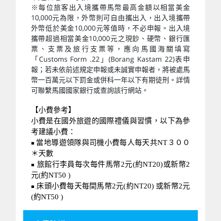
※每位旅客出入境攜帶馬幣最高金額以相當美金
10,000元為限，外幣則可自由攜出入，出入境攜帶
外幣低於美金10,000元等值時，不必申報。出入境
攜帶超過相當美金10,000元之現鈔、硬幣、銀行匯
票、支票及旅行支票等，應向馬國海關填寫
「Customs Form .22」(Borang Kastam 22)表申
報；若未依前述規定申報或未誠實申報者，將被處馬
幣一百萬元以下罰金或併科一年以下有期徒刑。詳情
可聯繫馬國國家銀行或查詢該行網站。
【
小費參考】
小費是在國外旅遊的國際禮儀與習慣，以下為參
考建議小費：
當地導遊領隊與司機小費每人每天共NT３００
■
＊天數
旅館行李員每次每件馬幣2元(約NT20)或新幣2
■
元(約NT50 )
床頭小費每天每間馬幣2元(約NT20) 或新幣2元
■
(約NT50 )