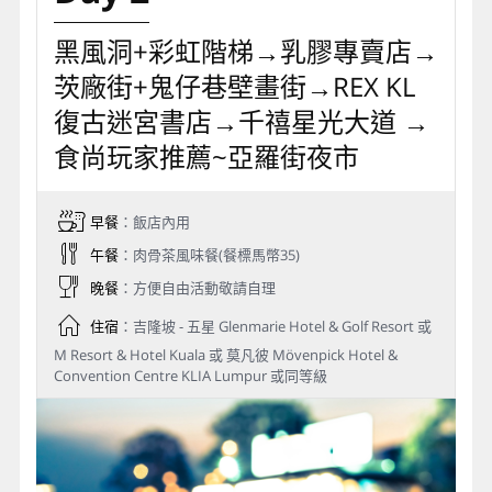
黑風洞+彩虹階梯→乳膠專賣店→
茨廠街+鬼仔巷壁畫街→REX KL
復古迷宮書店→千禧星光大道 →
食尚玩家推薦~亞羅街夜市
早餐
：飯店內用
午餐
：肉骨茶風味餐(餐標馬幣35)
晚餐
：方便自由活動敬請自理
住宿
：吉隆坡 - 五星 Glenmarie Hotel & Golf Resort 或
M Resort & Hotel Kuala 或 莫凡彼 Mövenpick Hotel &
Convention Centre KLIA Lumpur 或同等級