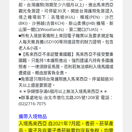
起，台灣護照(效期至少六個月以上)，進出馬來西亞
觀光免簽證，可停留30天。開放台灣護照免簽證入
境之機場如下：吉隆坡(KUL)．檳城(PEN)．沙巴
(BKI)．沙勞越(古晉KCH)．新山柔佛(JHB) 機場．新
山第一關口(Woodlands) ．第二關口(TUAS) 。
■所有入境旅客需附上來回電子機票以及要求規定每
人每天需具備USD100等同值貨幣的財力證明，包含
老人&小孩。
■【馬來西亞不承認雙重國籍】馬來西亞不接受雙重
國籍，只能持1本護照進出，強烈建議凡持有多國護
照者，一律須辦妥馬簽，否則若無法順利入境馬國或
遭遣返，概由旅客負全責。
■免簽證只限持台灣護照進入馬來西亞，停留超過30
天以上還是要簽證。
＊＊孕婦懷孕滿6個月以上無法入境馬來西亞＊＊
●辦事處地址:台北市敦化北路205號1208室 電話：
(02)2716-7075
攜帶入境物品
入境馬來西亞 自2021年7月起，香菸、菸草產
品、電子及非電子香菸裝置均沒有免稅，均需