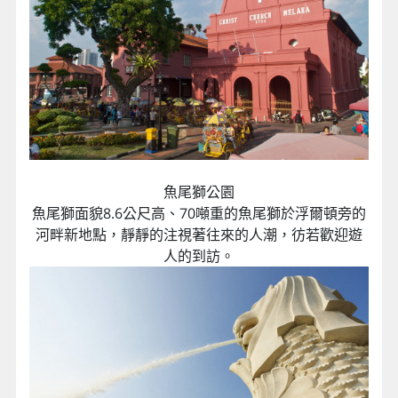
魚尾獅公園
魚尾獅面貌8.6公尺高、70噸重的魚尾獅於浮爾頓旁的
河畔新地點，靜靜的注視著往來的人潮，彷若歡迎遊
人的到訪。