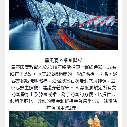
黑風洞 & 彩虹階梯
這座印度教聖地於2018年將階梯漆上繽紛色彩，成為
IG打卡熱點。以其272級絢麗的「彩虹階梯」聞名，遊
客需挑戰陡峭階梯，沿途欣賞石灰岩洞穴與神像，並
小心野生獼猴。建議穿著保守。 ※黑風洞規定所有女
訪客需穿上及膝褲或裙，為了訪客的方便，也提供沙
龍租借服務，沙龍的租金和抵押金為馬幣5元，歸還時
可領回馬幣2元。