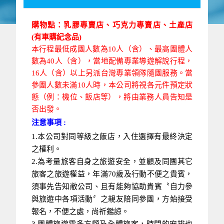
乳膠專賣店、巧克力專賣店、土產店
購物點：
(有車購紀念品)
本行程最低成團人數為10人（含）、最高團體人
數為40人（含），當地配備專業導遊解說行程，
16人（含）以上另派台灣專業領隊隨團服務。當
參團人數未滿10人時，本公司將視各元件預定狀
態（例：機位、飯店等），將由業務人員告知是
否出發。
注意事項 :
1.本公司對同等級之飯店，入住選擇有最終決定
之權利。
2.為考量旅客自身之旅遊安全，並顧及同團其它
旅客之旅遊權益，年滿70歲及行動不便之貴賓，
須事先告知敝公司、且有能夠協助貴賓〝自力參
與旅遊中各項活動〞之親友陪同參團，方始接受
報名，不便之處，尚祈鑑諒。
3.團體旅遊需多方顧及全體旅客，時間的安排也