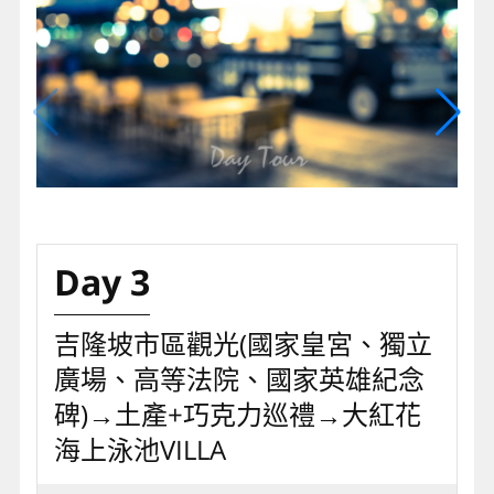
Day 3
吉隆坡市區觀光(國家皇宮、獨立
廣場、高等法院、國家英雄紀念
碑)→土產+巧克力巡禮→大紅花
海上泳池VILLA