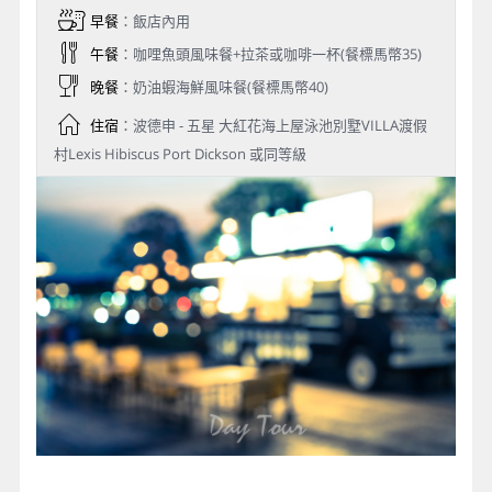
早餐
：飯店內用
午餐
：咖哩魚頭風味餐+拉茶或咖啡一杯(餐標馬幣35)
晚餐
：奶油蝦海鮮風味餐(餐標馬幣40)
住宿
：波德申 - 五星 大紅花海上屋泳池別墅VILLA渡假
村Lexis Hibiscus Port Dickson 或同等級