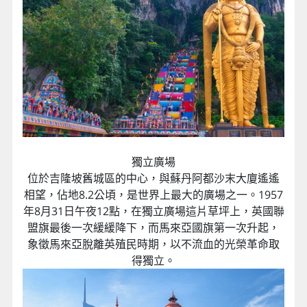
獨立廣場
位於吉隆坡舊城區的中心，與蘇丹阿都沙末大廈遙遙
相望，佔地8.2公頃，是世界上最大的廣場之一。1957
年8月31日午夜12點，在獨立廣場這片草坪上，英國聯
盟旗最後一次緩緩降下，而馬來亞國旗第一次升起，
象徵馬來亞脫離英殖民時期，以不流血的光榮革命取
得獨立。