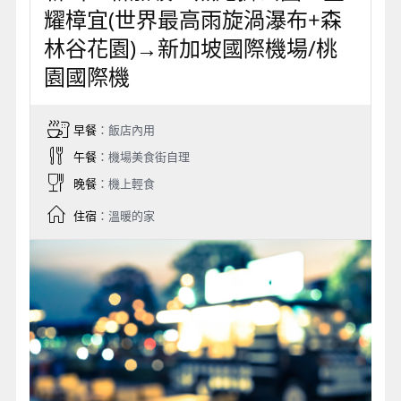
耀樟宜(世界最高雨旋渦瀑布+森
林谷花園)→新加坡國際機場/桃
園國際機
早餐
：飯店內用
午餐
：機場美食街自理
晚餐
：機上輕食
住宿
：溫暖的家