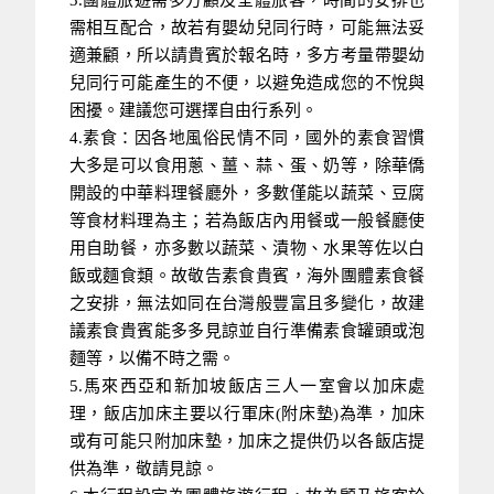
需相互配合，故若有嬰幼兒同行時，可能無法妥
適兼顧，所以請貴賓於報名時，多方考量帶嬰幼
兒同行可能產生的不便，以避免造成您的不悅與
困擾。建議您可選擇自由行系列。
4.素食：因各地風俗民情不同，國外的素食習慣
大多是可以食用蔥、薑、蒜、蛋、奶等，除華僑
開設的中華料理餐廳外，多數僅能以蔬菜、豆腐
等食材料理為主；若為飯店內用餐或一般餐廳使
用自助餐，亦多數以蔬菜、漬物、水果等佐以白
飯或麵食類。故敬告素食貴賓，海外團體素食餐
之安排，無法如同在台灣般豐富且多變化，故建
議素食貴賓能多多見諒並自行準備素食罐頭或泡
麵等，以備不時之需。
5.馬來西亞和新加坡飯店三人一室會以加床處
理，飯店加床主要以行軍床(附床墊)為準，加床
或有可能只附加床墊，加床之提供仍以各飯店提
供為準，敬請見諒。