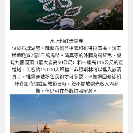
水上粉紅清真寺
位於布城湖旁。毗鄰布城首相署和布特拉廣場。該工
程總耗資2億5千萬馬幣。清真寺的外牆為粉紅色，設
有九個圓頂（最大者高50公尺）和一座高116公尺的宣
禮塔，可容納15,000人聚禮。非穆斯林可以進入該清
真寺，惟需穿戴粉色長袍才可參觀。※如遇回教徒朝
拜麥加時間或回教節日時，恕不開放觀光客入內參
觀，但仍可在外觀拍照留念。