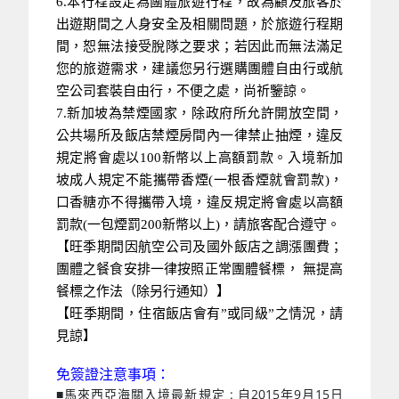
6.本行程設定為團體旅遊行程，故為顧及旅客於
出遊期間之人身安全及相關問題，於旅遊行程期
間，恕無法接受脫隊之要求；若因此而無法滿足
您的旅遊需求，建議您另行選購團體自由行或航
空公司套裝自由行，不便之處，尚祈鑒諒。
7.新加坡為禁煙國家，除政府所允許開放空間，
公共場所及飯店禁煙房間內一律禁止抽煙，違反
規定將會處以100新幣以上高額罰款。入境新加
坡成人規定不能攜帶香煙(一根香煙就會罰款)，
口香糖亦不得攜帶入境，違反規定將會處以高額
罰款(一包煙罰200新幣以上)，請旅客配合遵守。
【旺季期間因航空公司及國外飯店之調漲團費；
團體之餐食安排一律按照正常團體餐標， 無提高
餐標之作法（除另行通知）】
【旺季期間，住宿飯店會有”或同級”之情況，請
見諒】
免簽證注意事項：
■馬來西亞海關入境最新規定 : 自2015年9月15日