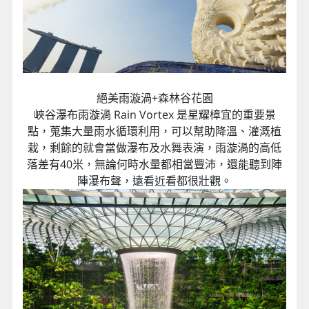
絕美雨漩渦+森林谷花園
峽谷瀑布雨漩渦 Rain Vortex 是星耀樟宜的重要景
點，蒐集大量雨水循環利用，可以幫助降溫、灌溉植
栽，剩餘的就會當做瀑布及水舞表演，雨漩渦的高低
落差有40米，無論何時水量都相當豐沛，還能聽到陣
陣瀑布聲，遠看近看都很壯觀。