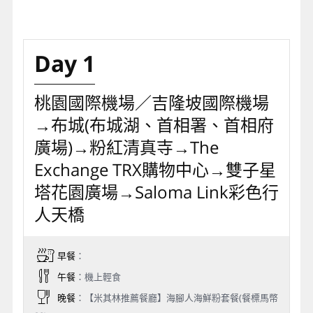
Day 1
桃園國際機場／吉隆坡國際機場
→布城(布城湖、首相署、首相府
廣場)→粉紅清真寺→The
Exchange TRX購物中心→雙子星
塔花園廣場→Saloma Link彩色行
人天橋
早餐
：
午餐
：機上輕食
晚餐
：【米其林推薦餐廳】海腳人海鮮粉套餐(餐標馬幣