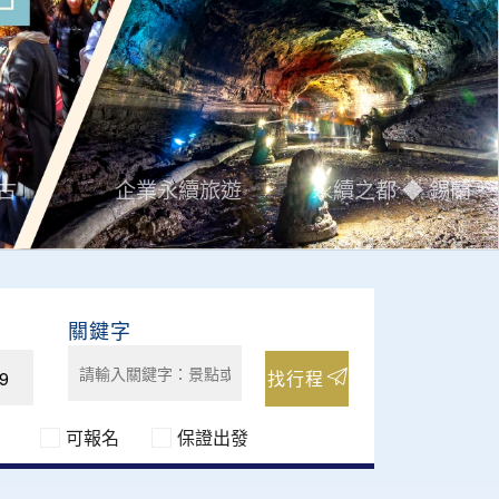
古
企業永續旅遊
永續之都 ◆ 錫蘭
找行程
可報名
保證出發