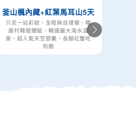
楓內藏+紅葉馬耳山5天
高雄出發◆
一站彩妝、全程無自理餐、韓
走一站彩妝～
韓服體驗、韓國最大海水溫
斤、光之地
超人氣天空膠囊、長腳紅蟹吃
到飽