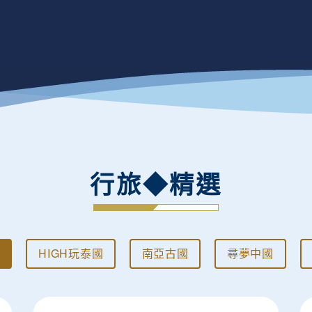
行旅◆精選
HIGH玩泰國
南亞古國
尋夢中國