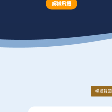
認識飛揚
暢遊韓國