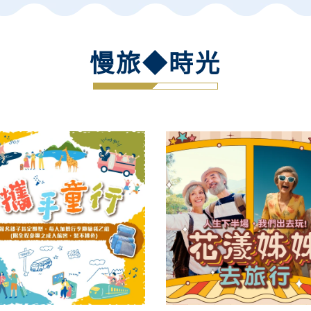
慢旅◆時光