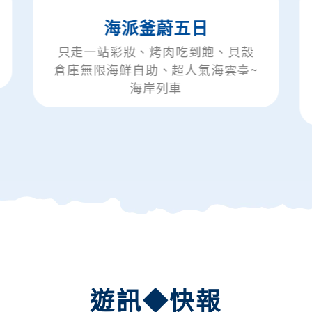
海派釜蔚五日
釜山
只走一站彩妝、烤肉吃到飽、貝殼
只走
倉庫無限海鮮自助、超人氣海雲臺~
屋村
海岸列車
泉、
遊訊◆快報