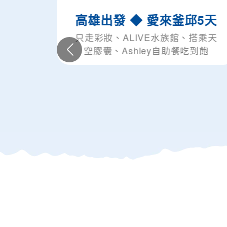
高雄出發 ◆ 愛來釜邱5天
只走彩妝、ALIVE水族館、搭乘天
空膠囊、Ashley自助餐吃到飽