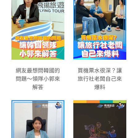
網友最想問韓國的
買機票水很深？讓
問題～領隊小郭來
旅行社老闆自己來
解答
爆料