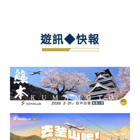
遊訊◆快報