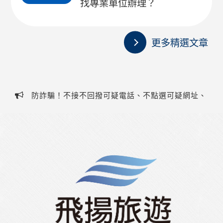
找專業單位辦理？
更多精選文章
防詐騙！不接不回撥可疑電話、不點選可疑網址、
不提供個人資料、不聽從指示操作ATM，若有疑慮請撥
防詐騙！不接不回撥可疑電話、不點選可疑網址、
打客服電話(07)323-1588或防詐騙專線165！
不提供個人資料、不聽從指示操作ATM，若有疑慮請撥
打客服電話(07)323-1588或防詐騙專線165！