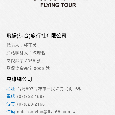
飛揚(綜合)旅行社有限公司
代表人：郭玉美
網站聯絡人：陳親親
交觀綜字 2068 號
品保協會高字 0005 號
高雄總公司
台灣807高雄市三民區青島街16號
(07)323-1588
(07)323-2166
sale_service@fly168.com.tw