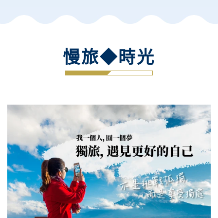
慢旅◆時光