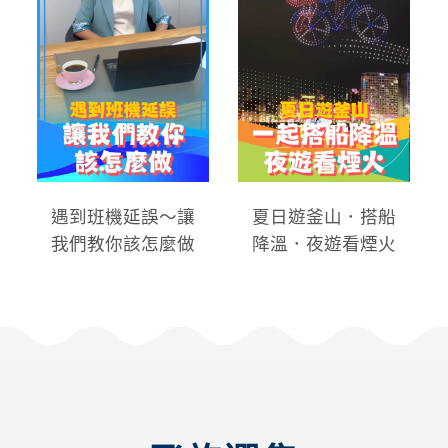
遇到班機延誤～讓
夏日遊釜山．搭船
我們教你該怎麼做
降溫．夜遊看煙火