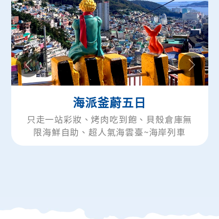
海派釜蔚五日
只走一站彩妝、烤肉吃到飽、貝殼倉庫無
限海鮮自助、超人氣海雲臺~海岸列車