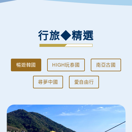
行旅◆精選
暢遊韓國
HIGH玩泰國
南亞古國
尋夢中國
愛自由行