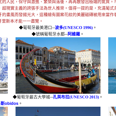
代的人民，保守與激進、繁榮與落後，再再散發出極端的氣質。
，超現實主義的誇張手法為世人推崇。值得一提的是，充滿葡式
牙的畫風而發揚光大，這種繪有圖案花紋的美麗磁磚被用來當作
牙里斯本才能一一盡覽。
◆
葡萄牙最美港口─
波多(UNESCO 1996)
。
◆
號稱葡萄牙水都─
阿維羅
。
◆
葡萄牙最古大學城─
孔英布拉(UNESCO 2013)
。
斯o
bidos
。