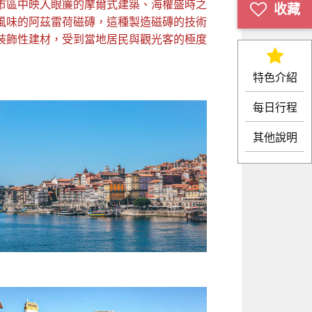
市區中映入眼簾的摩爾式建築、海權盛時之
風味的阿茲雷荷磁磚，這種製造磁磚的技術
裝飾性建材，受到當地居民與觀光客的極度
特色介紹
每日行程
其他說明