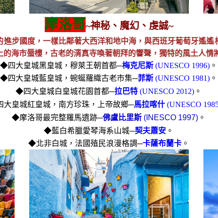
摩洛哥
~
神秘、魔幻、虔誠~
的進步國度，一樣比鄰著大西洋和地中海，與西班牙葡萄牙遙遙
上的海市蜃樓，古老的清真寺喚著朝拜的響聲，獨特的風土人情
◆
四大皇城黑皇城，穆萊王朝首都─
梅克尼斯
(UNESCO 1996)
。
◆
四大皇城藍皇城，蜿蜒羅織古老市集─
菲斯
(UNESCO 1981)
。
◆
四大皇城白皇城花園首都─
拉巴特
(UNESCO 2012)
。
四大皇城紅皇城，南方珍珠，上帝故鄉─
馬拉喀什
(UNESCO 1985
。
◆
摩洛哥最完整羅馬遺跡─
佛盧比里斯
(INESCO 1997)
◆
藍白希臘愛琴海系山城─
契夫蕭安
。
◆
北非白城，法國殖民浪漫格調─
卡薩布蘭卡
。