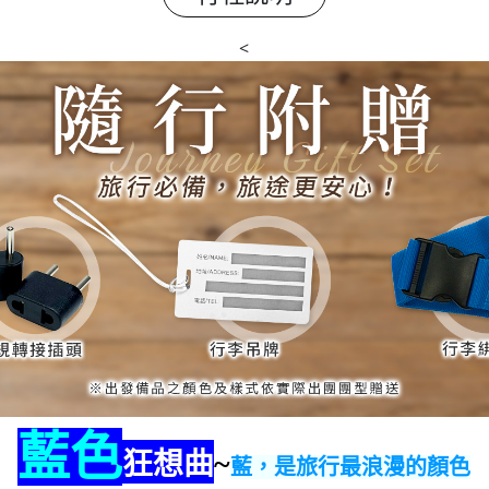
<
藍色
狂想曲
~
藍，是旅行最浪漫的顏色