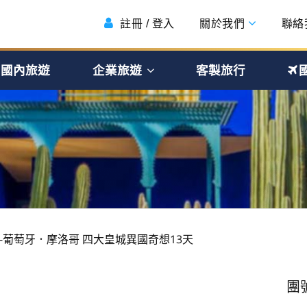
註冊 / 登入
關於我們
聯絡
國內旅遊
企業旅遊
客製旅行
-葡萄牙．摩洛哥 四大皇城異國奇想13天
團號