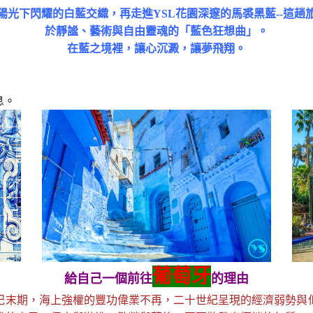
陽光下閃耀的白藍交織，再走進YSL花園深邃的馬裘黑藍--這趟
於靜謐、藝術與自由靈魂的「藍色狂想曲」。
在藍之境裡，讓心沉澱，讓夢飛翔。
息
。
葡萄牙
給自己一個前往
的理由
世紀末期，海上強權的豐功偉業不再，二十世紀呈現的經濟弱勢與