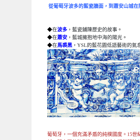
從葡萄牙波多的藍瓷牆面，到蕭安山城在
◆
在
波多
，藍瓷鋪陳歷史的故事
。
◆
在
蕭安
，藍城擁抱地中海的陽光
。
◆
在
馬裘黑
，YSL的藍花園低語藝術的氣
葡萄牙，一個充滿矛盾的純樸國度。15