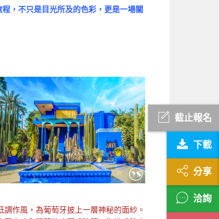
旅程，不只是目光所及的色彩，更是一場關
截止報名
下載
分享
洽詢
低調作風，為葡萄牙披上一層神秘的面紗。