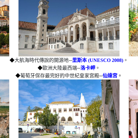
◆
大航海時代傳說的開源地─
里斯本
(UNESCO 2008)
。
◆
歐洲大陸最西端─
洛卡岬
。
◆
葡萄牙保存最完好的中世紀皇家宮殿
─
仙達宮
。