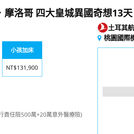
．摩洛哥 四大皇城異國奇想13天
土耳其
起
桃園國際
小孩加床
NT$131,900
責任險500萬+20萬意外醫療險)