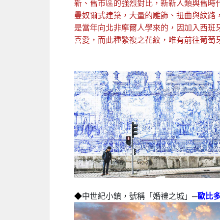
新、舊市區的強烈對比，新新人類與舊時
曼奴爾式建築，大量的雕飾、扭曲與紋路
是當年向北非摩爾人學來的，因加入西班
喜愛，而此種繁複之花紋，唯有前往葡萄
◆
中世紀小鎮，號稱「婚禮之城」
─
歐比多