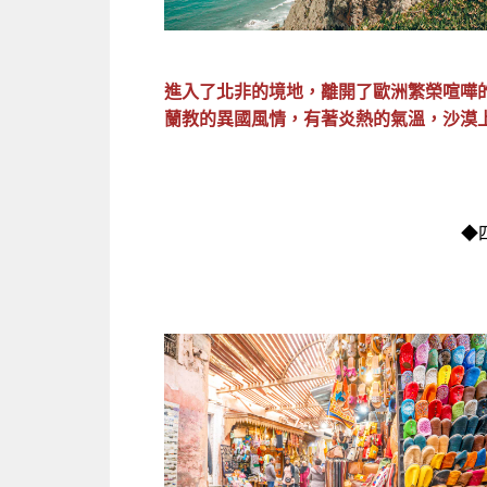
進入了北非的境地，離開了歐洲繁榮喧嘩
蘭教的異國風情，有著炎熱的氣溫，沙漠
◆