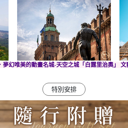
城．夢幻唯美的動畫名城-天空之城「白露里治奧」 
特別安排