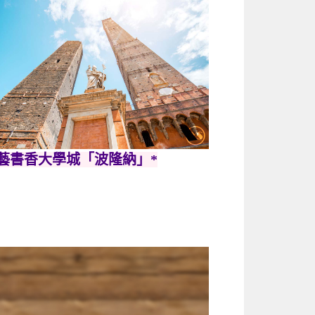
文藝書香大學城「波隆納」
*