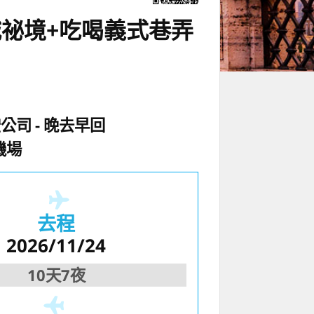
城祕境+吃喝義式巷弄
空公司
晚去早回
機場
去程
2026/11/24
10天7夜