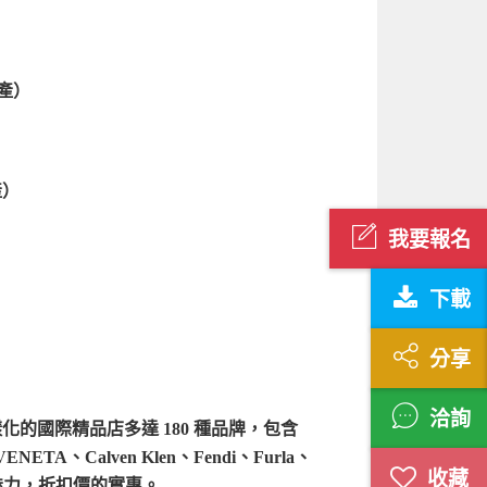
遺產）
產）
我要報名
下載
分享
洽詢
化的國際精品店多達 180 種品牌，包含
VENETA、Calven Klen、Fendi、Furla、
名品的魅力，折扣價的實惠。