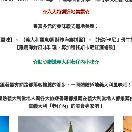
☆六大特選道地美饌☆
豐富多元的美味義式道地美饌：
飯風味】
、 【義大利墨魚麵 酥炸海鮮拼盤】、
【托斯卡尼丁骨牛
【羅馬海鮮風味料理，再加贈托斯卡尼紅酒暢飲】
☆貼心贈送義大利巷仔內小吃☆
跟著最夯網路部落客推薦的腳步、一同體驗道地義大利風味吧！
驗義大利當地人與各大旅遊書籍都推薦在義大利當地人都推薦由
當義大利「巷仔內」的美食專家吧！