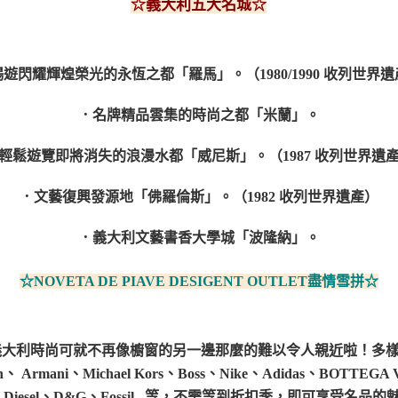
☆
義大利五大名城
☆
遊閃耀輝煌榮光的永恆之都「羅馬」。（1980/1990 收列世界
．名牌精品雲集的時尚之都「米蘭」。
輕鬆遊覽即將消失的浪漫水都「威尼斯」。（1987 收列世界遺
．文藝復興發源地「佛羅倫斯」。（1982 收列世界遺產）
．義大利文藝書香大學城「波隆納」。
☆NOVETA DE PIAVE DESIGENT OUTLET
盡情雪拼☆
的義大利時尚可就不再像櫥窗的另一邊那麼的難以令人親近啦！
多樣
ch、 Armani、Michael Kors、Boss、Nike、Adidas、BOTTEGA 
no、Diesel、D&G、Fossil...等，不需等到折扣季，即可享受