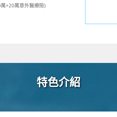
萬+20萬意外醫療險)
特色介紹