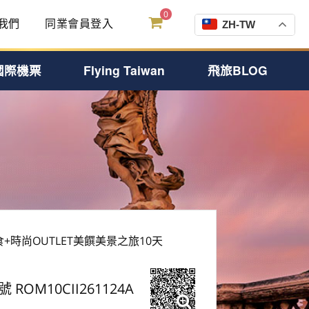
0
我們
同業會員登入
ZH-TW
國際機票
Flying Taiwan
飛旅BLOG
時尚OUTLET美饌美景之旅10天
號 ROM10CII261124A