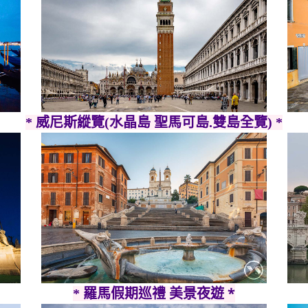
* 威尼斯縱覽(水晶島 聖馬可島.雙島全覽)
*
*
* 羅馬假期巡禮 美景夜遊