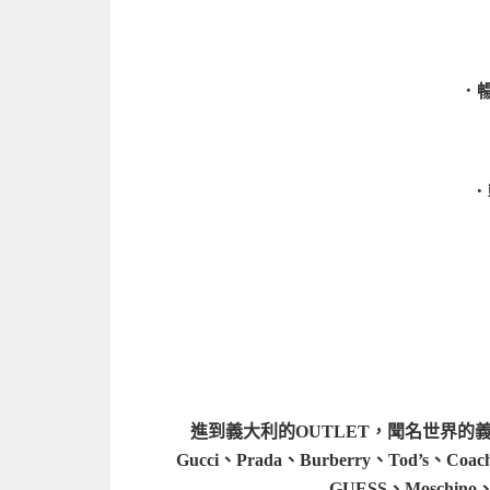
．暢
．
進到義大利的OUTLET，聞名世界
Gucci、Prada、Burberry、Tod’s、Coa
GUESS、Moschi