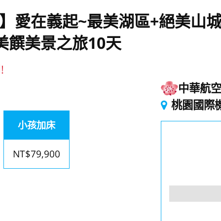
大利】愛在義起~最美湖區+絕美山
T美饌美景之旅10天
!
中華航
桃園國際
小孩加床
NT$79,900