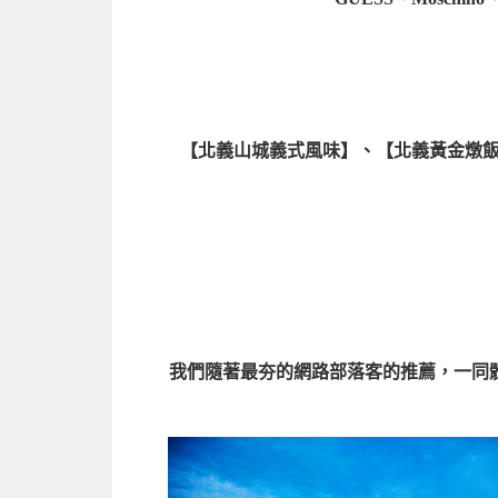
【北義山城義式風味】
、
【北義黃金燉
我們隨著最夯的網路部落客的推薦，一同體