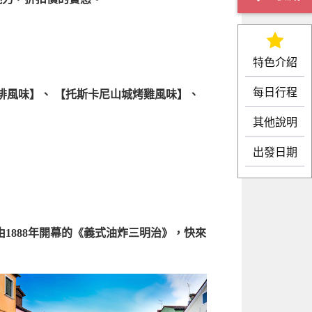
特色介紹
每日行程
排風味】
、
【托斯卡尼山城烤雞風味】
、
其他說明
出發日期
1888年開幕的《義式油炸三明治》，快來