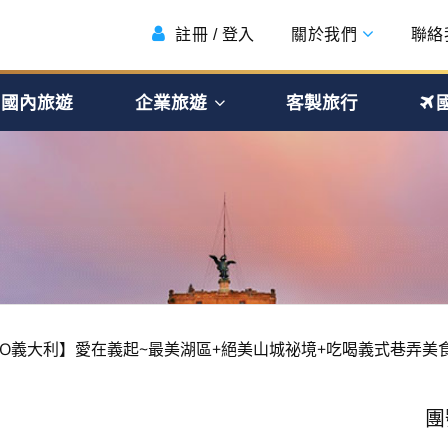
註冊 / 登入
關於我們
聯絡
國內旅遊
企業旅遊
客製旅行
 GO義大利】愛在義起~最美湖區+絕美山城祕境+吃喝義式巷弄美食+
團