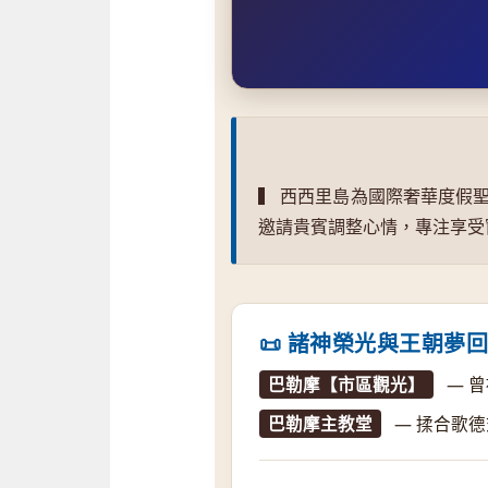
▍ 西西里島為國際奢華度假
邀請貴賓調整心情，專注享受窗外
📜 諸神榮光與王朝夢
巴勒摩【市區觀光】
— 
巴勒摩主教堂
— 揉合歌