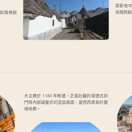
探索地
谷間跨越
如階梯般
大主教於 1184 年修建，正面壯麗的哥德式拱
門與內部諾曼式的混血美感，是西西里島的靈
魂地標。