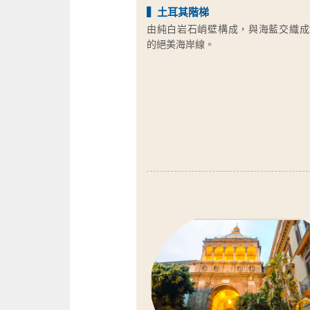
▍土耳其階梯
由純白岩石峭壁構成，與海藍交織成
的絕美海岸線。