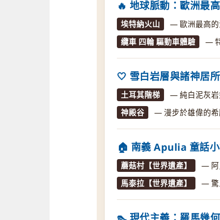
🔥 地球脈動：歐洲最
埃特納火山
— 歐洲最高
纜車 四輪 驅動車體驗
— 
🤍 雪白岩層與諸神居
土耳其階梯
— 純白泥灰
神殿谷
— 漫步於雄偉的
🏠 南義 Apulia 童
蘑菇村【世界遺產】
— 阿
馬泰拉【世界遺產】
— 
👠 現代主義：羅馬幾