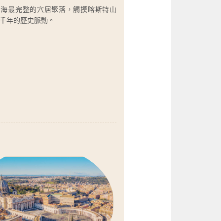
中海最完整的穴居聚落，觸摸喀斯特山
千年的歷史脈動。