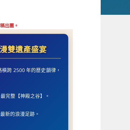
稱出團。
浪漫雙遺產盛宴
跨 2500 年的歷史韻律，
外最完整【神殿之谷】。
》最新的浪漫足跡。