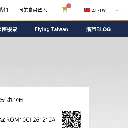
0
我們
同業會員登入
ZH-TW
國際機票
Flying Taiwan
飛旅BLOG
馬假期10日
號 ROM10CII261212A