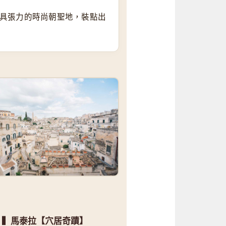
馬最具張力的時尚朝聖地，裝點出
▍馬泰拉【穴居奇蹟】