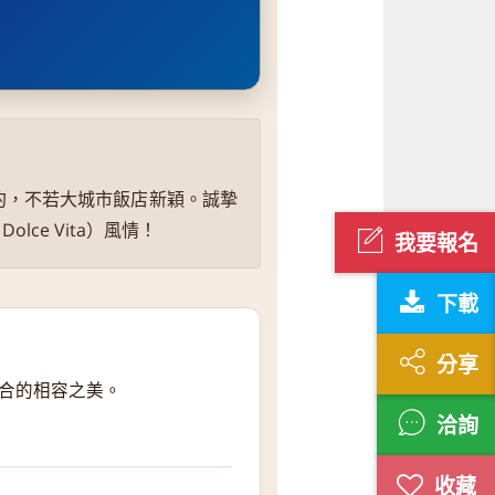
約，不若大城市飯店新穎。誠摯
ce Vita）風情！
我要報名
下載
分享
合的相容之美。
洽詢