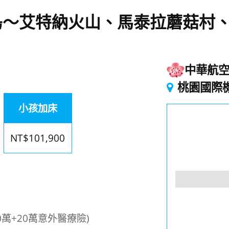
島～艾特納火山、馬泰拉蘑菇村
中華航
起
桃園國際
小孩加床
NT$101,900
萬+20萬意外醫療險)