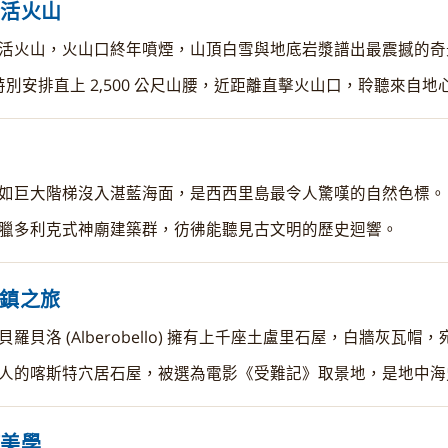
高活火山
的活火山，火山口終年噴煙，山頂白雪與地底岩漿譜出最震撼的奇
特別安排直上 2,500 公尺山腰，近距離直擊火山口，聆聽來自
所
岩如巨大階梯沒入湛藍海面，是西西里島最令人驚嘆的自然色標。
希臘多利克式神廟建築群，彷彿能聽見古文明的歷史迴響。
話小鎮之旅
貝羅貝洛 (Alberobello) 擁有上千座土盧里石屋，白牆灰瓦
驚人的喀斯特穴居石屋，被選為電影《受難記》取景地，是地中海
何美學