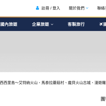
註冊 / 登入
關於我們
聯絡
國內旅遊
企業旅遊
客製旅行
西西里島～艾特納火山、馬泰拉蘑菇村、龐貝火山古城、漫遊羅
團