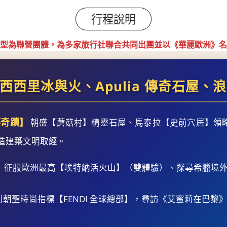
行程說明
型為聯營團體，為多家旅行社聯合共同出團並以《華麗歐洲》名
西西里冰與火、Apulia 傳奇石屋、
建築奇蹟】
朝盛【蘑菇村】精靈石屋、馬泰拉【史前穴居】領略橫
造建築文明取經。
】
征服歐洲最高【埃特納活火山】（雙體驗）、探尋希臘境
朝聖時尚指標【FENDI 全球總部】，尋訪《艾蜜莉在巴黎