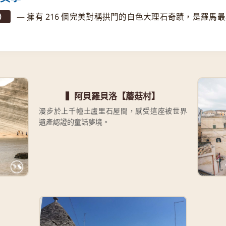
）
— 擁有 216 個完美對稱拱門的白色大理石奇蹟，是羅
▍阿貝羅貝洛【蘑菇村】
漫步於上千幢土盧里石屋間，感受這座被世界
遺產認證的童話夢境。