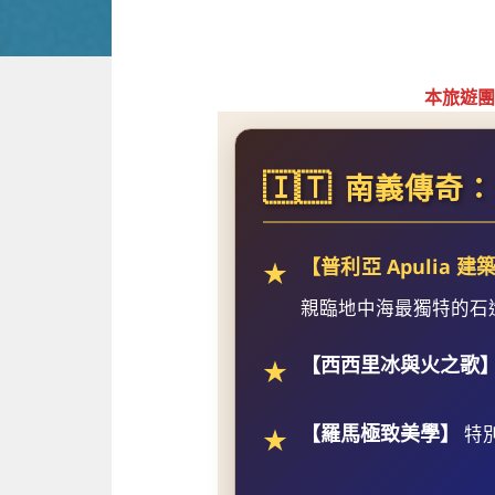
本旅遊團
🇮🇹
南義傳奇：
【普利亞 Apulia 
★
親臨地中海最獨特的石
【西西里冰與火之歌
★
【羅馬極致美學】
特別
★