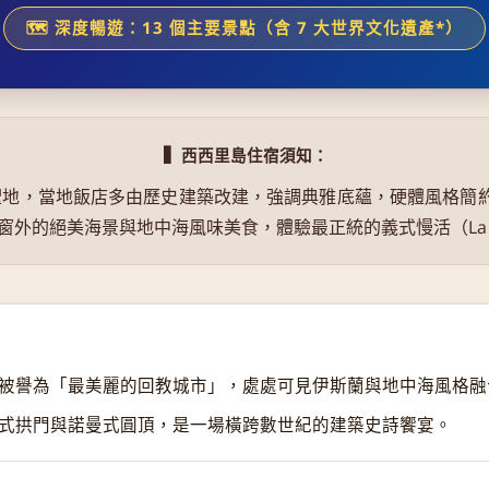
🗺️ 深度暢遊：13 個主要景點（含 7 大世界文化遺產*）
▍
西西里島住宿須知：
聖地，當地飯店多由歷史建築改建，強調典雅底蘊，硬體風格簡
的絕美海景與地中海風味美食，體驗最正統的義式慢活（La Dol
回
曾被譽為「最美麗的回教城市」，處處可見伊斯蘭與地中海風格融
德式拱門與諾曼式圓頂，是一場橫跨數世紀的建築史詩饗宴。