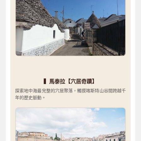
▍馬泰拉【穴居奇蹟】
探索地中海最完整的穴居聚落，觸摸喀斯特山谷間跨越千
年的歷史脈動。