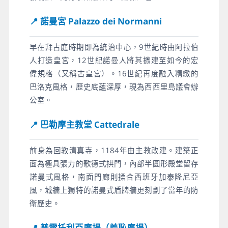
📍 諾曼宮 Palazzo dei Normanni
早在拜占庭時期即為統治中心，9世紀時由阿拉伯
人打造皇宮，12世紀諾曼人將其擴建至如今的宏
偉規格（又稱古皇宮）。16世紀再度融入精緻的
巴洛克風格，歷史底蘊深厚，現為西西里島議會辦
公室。
📍 巴勒摩主教堂 Cattedrale
前身為回教清真寺，1184年由主教改建。建築正
面為極具張力的歌德式拱門，內部半圓形殿堂留存
諾曼式風格，南面門廊則揉合西班牙加泰隆尼亞
風，城牆上獨特的諾曼式盾牌牆更刻劃了當年的防
衛歷史。
📍 普雷托利亞廣場（羞恥廣場）