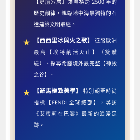
【史前穴居】領略橫跨 2500 年的
歷史韻律，親臨地中海最獨特的石
造建築文明取經。
【西西里冰與火之歌】
征服歐洲
★
最高【埃特納活火山】（雙體
驗）、探尋希臘境外最完整【神殿
之谷】。
【羅馬極致美學】
特別朝聖時尚
★
指標【FENDI 全球總部】，尋訪
《艾蜜莉在巴黎》最新的浪漫足
跡。