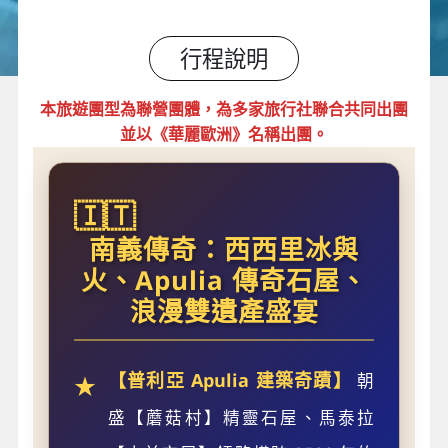
行程說明
本旅遊團型為聯營團體，為多家旅行社聯合共同出團
並以《華麗歐洲》名稱出團。
🇮🇹
南義傳奇：西西里冰與
火、Apulia 傳奇石屋、
浪漫雙遺產盛宴
【普利亞 Apulia 建築奇蹟】
朝
★
盛【蘑菇村】精靈石屋、馬泰拉