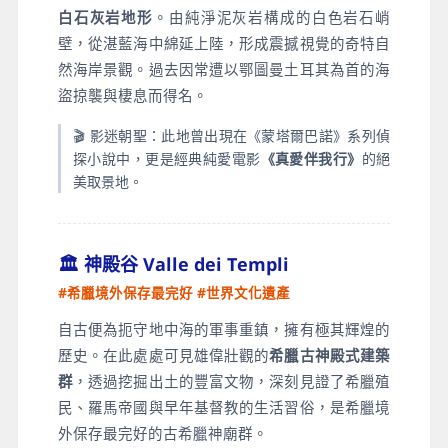
白石灰岩地形
。由純淨泥灰岩構成的白色岩石峭
壁，從湛藍海中綿延上陸，形成震撼視覺的奇特自
然海岸景觀。過去因常遭以鄂圖曼土耳其為首的海
盜掠襲與棲息而得名。
🎬 影迷朝聖：此地曾出現在《蒙塔爾巴諾》系列偵
探小說中，更是經典純愛電影
《真愛伴我行》
的絕
美取景地。
🏛️ 神殿谷 Valle dei Templi
#希臘境外保存最完好 #世界文化遺產
自古便為扼守地中海的軍事重鎮，擁有極其輝煌的
歷史。在此處處可見雄偉壯觀的
希臘古神殿式建築
群
，透過挖掘出土的豐富文物，深刻見證了希臘殖
民、羅馬帝國與早年基督教的生活習俗，是希臘境
外保存最完好的古希臘神廟群。