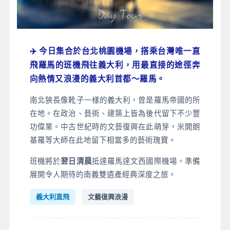
✈️ 今日集合於台北桃園機場，搭乘台灣唯一直
飛羅馬的班機飛往義大利，用最直接的途徑奔
向熱情又浪漫的義大利首都～羅馬。
南北狹長像靴子一樣的義大利，曾是羅馬帝國的所
在地。在政治、藝術、建築上皆為後代留下不少豐
功偉業。中古世紀時的文藝復興在此萌芽，米開朗
基羅等大師在此地留下相當多的藝術瑰寶。
班機將於
翌日清晨
抵達羅馬達文西國際機場，準備
展開令人期待的南義雙遺產經典深度之旅。
義大利直飛
文藝復興浪漫