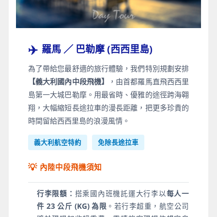
✈️
羅馬 ／ 巴勒摩 (西西里島)
為了帶給您最舒適的旅行體驗，我們特別規劃安排
【義大利國內中段飛機】
，由首都羅馬直飛西西里
島第一大城巴勒摩。用最省時、優雅的途徑跨海翱
翔，大幅縮短長途拉車的漫長距離，把更多珍貴的
時間留給西西里島的浪漫風情。
義大利航空特約
免除長途拉車
💡
內陸中段飛機須知
行李限額：
搭乘國內班機託運大行李以
每人一
件 23 公斤 (KG) 為限
。若行李超重，航空公司