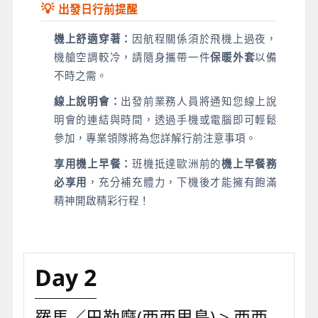
💡
出發日行前提醒
機上舒適穿著：
因航程關係須於飛機上過夜，
機艙空調較冷，請隨身攜帶一件
保暖外套
以備
不時之需。
線上說明會：
出發前業務人員將通知您線上說
明會的連結與時間，透過手機或電腦即可輕鬆
參加，專業領隊將為您詳解行前注意事項。
享用機上早餐：
班機抵達歐洲前的
機上早餐務
必享用
，充分補充體力，下機後才能擁有飽滿
精神開啟精彩行程！
Day 2
羅馬／巴勒摩(西西里島) > 西西