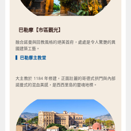
巴勒摩【市區觀光】
融合諾曼與回教風格的絕美首府，處處是令人驚艷的異
國建築工藝。
▍巴勒摩主教堂
大主教於 1184 年修建，正面壯麗的哥德式拱門與內部
諾曼式的混血美感，是西西里島的靈魂地標。