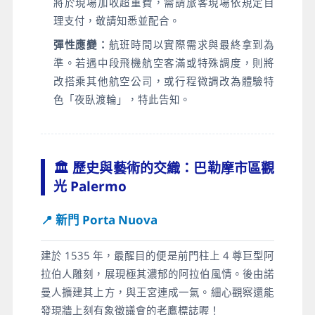
將於現場加收超重費，需請旅客現場依規定自
理支付，敬請知悉並配合。
彈性應變：
航班時間以實際需求與最終拿到為
準。若遇中段飛機航空客滿或特殊調度，則將
改搭乘其他航空公司，或行程微調改為體驗特
色「夜臥渡輪」，特此告知。
🏛️ 歷史與藝術的交織：巴勒摩市區觀
光 Palermo
📍 新門 Porta Nuova
建於 1535 年，最醒目的便是前門柱上 4 尊巨型阿
拉伯人雕刻，展現極其濃郁的阿拉伯風情。後由諾
曼人擴建其上方，與王宮連成一氣。細心觀察還能
發現牆上刻有象徵議會的老鷹標誌喔！