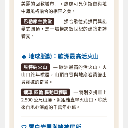
美麗的回教城市」，處處可見伊斯蘭與地
中海風格融合的相容之美。
巴勒摩主教堂
— 揉合歌德式拱門與諾
曼式圓頂，是一場橫跨數世紀的建築史詩
饗宴。
🔥 地球脈動：歐洲最高活火山
埃特納火山
— 歐洲最高的活火山，火
山口終年噴煙，山頂白雪與地底岩漿譜出
最震撼的奇景。
纜車 四輪 驅動車體驗
— 特別安排直上
2,500 公尺山腰，近距離直擊火山口，聆聽
來自地心深處的千萬年心跳。
🤍 雪白岩層與諸神居所