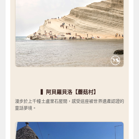
▍阿貝羅貝洛【蘑菇村】
漫步於上千幢土盧里石屋間，感受這座被世界遺產認證的
童話夢境。