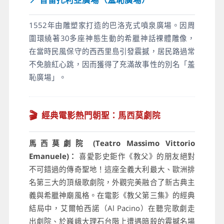
1552年由雕塑家打造的巴洛克式噴泉廣場。因周
圍環繞著30多座神態生動的希臘神話裸體雕像，
在當時民風保守的西西里島引發震撼，居民路過常
不免臉紅心跳，因而獲得了充滿故事性的別名「羞
恥廣場」。
🎬
經典電影熱門朝聖：馬西莫劇院
馬西莫劇院 (Teatro Massimo Vittorio
Emanuele)：
喜愛影史鉅作《教父》的朋友絕對
不可錯過的傳奇聖地！這座全義大利最大、歐洲排
名第三大的頂級歌劇院，外觀完美融合了新古典主
義與希臘神廟風格。在電影《教父第三集》的經典
結局中，艾爾帕西諾（Al Pacino）在聽完歌劇走
出劇院、於巍峨大理石台階上遭遇暗殺的震撼名場