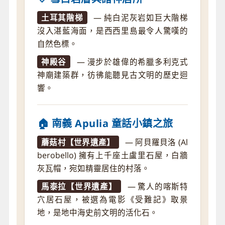
土耳其階梯
— 純白泥灰岩如巨大階梯
沒入湛藍海面，是西西里島最令人驚嘆的
自然色標。
神殿谷
— 漫步於雄偉的希臘多利克式
神廟建築群，彷彿能聽見古文明的歷史迴
響。
🏠 南義 Apulia 童話小鎮之旅
蘑菇村【世界遺產】
— 阿貝羅貝洛 (Al
berobello) 擁有上千座土盧里石屋，白牆
灰瓦帽，宛如精靈居住的村落。
馬泰拉【世界遺產】
— 驚人的喀斯特
穴居石屋，被選為電影《受難記》取景
地，是地中海史前文明的活化石。