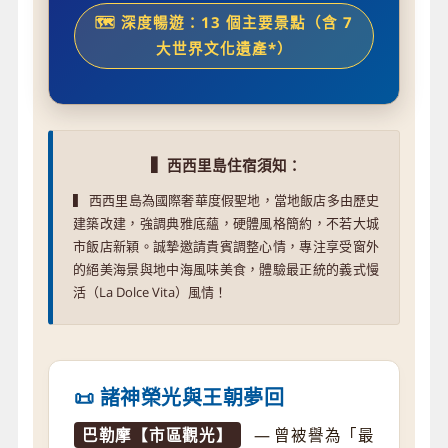
🗺️ 深度暢遊：13 個主要景點（含 7
大世界文化遺產*）
▍
西西里島住宿須知：
▍ 西西里島為國際奢華度假聖地，當地飯店多由歷史
建築改建，強調典雅底蘊，硬體風格簡約，不若大城
市飯店新穎。誠摯邀請貴賓調整心情，專注享受窗外
的絕美海景與地中海風味美食，體驗最正統的義式慢
活（La Dolce Vita）風情！
📜 諸神榮光與王朝夢回
巴勒摩【市區觀光】
— 曾被譽為「最