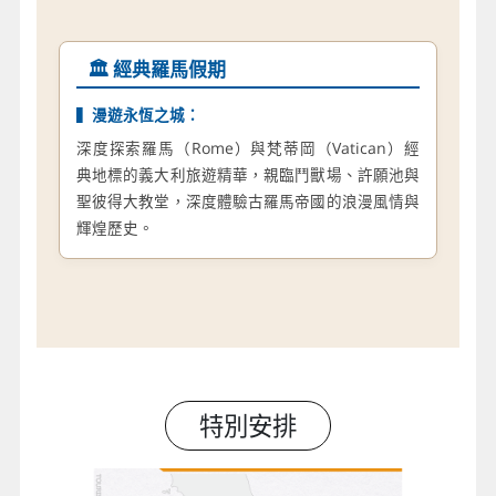
🏛️ 經典羅馬假期
▍漫遊永恆之城：
深度探索羅馬（Rome）與梵蒂岡（Vatican）經
典地標的義大利旅遊精華，親臨鬥獸場、許願池與
聖彼得大教堂，深度體驗古羅馬帝國的浪漫風情與
輝煌歷史。
特別安排