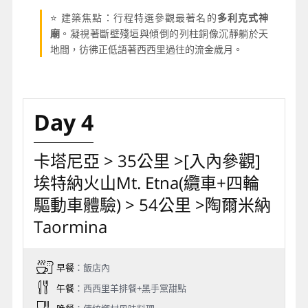
⭐ 建築焦點：行程特選參觀最著名的
多利克式神
廟
。凝視著斷壁殘垣與傾倒的列柱銅像沉靜躺於天
地間，彷彿正低語著西西里過往的流金歲月。
Day 4
卡塔尼亞 > 35公里 >[入內參觀]
埃特納火山Mt. Etna(纜車+四輪
驅動車體驗) > 54公里 >陶爾米納
Taormina
早餐
：飯店內
午餐
：西西里羊排餐+黑手黨甜點