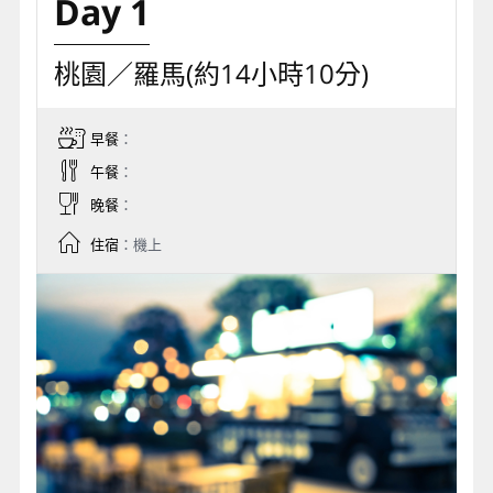
Day 1
桃園／羅馬(約14小時10分)
早餐
：
午餐
：
晚餐
：
住宿
：機上