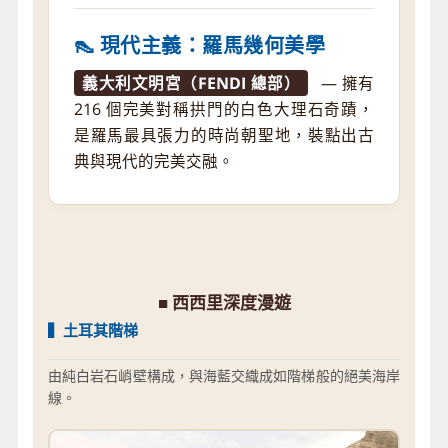
👠 現代主義：羅馬幾何美學
義大利文明宮（FENDI 總部）
— 擁有
216 個完美對稱拱門的白色大理石奇蹟，
是羅馬最具張力的時尚朝聖地，裝點出古
典與現代的完美交融。
■ 西西里深度漫遊
▍土耳其階梯
由純白岩石峭壁構成，與海藍交織成如階梯般的絕美海岸
線。