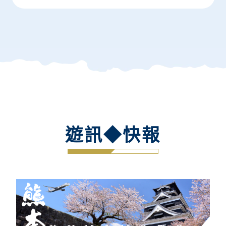
遊訊◆快報