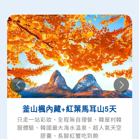
釜山楓內藏+紅葉馬耳山5天
只走一站彩妝、全程無自理餐、韓屋村韓
服體驗、韓國最大海水溫泉、超人氣天空
膠囊、長腳紅蟹吃到飽