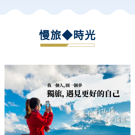
慢旅◆時光