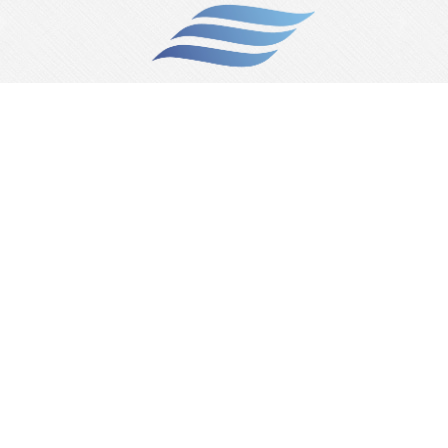
打客服電話(07)323-1588或防詐騙專線165！
飛揚(綜合)旅行社有限公司
代表人：郭玉美
網站聯絡人：陳親親
交觀綜字 2068 號
品保協會高字 0005 號