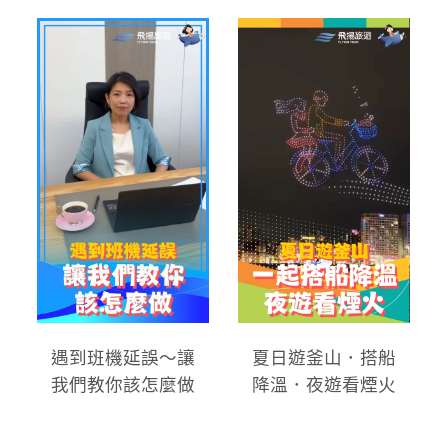
遇到班機延誤～讓
夏日遊釜山．搭船
我們教你該怎麼做
降溫．夜遊看煙火