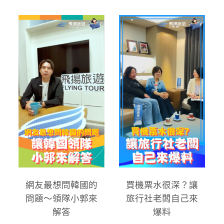
網友最想問韓國的
買機票水很深？讓
問題～領隊小郭來
旅行社老闆自己來
解答
爆料