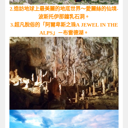
2.造訪地球上最美麗的地底世界～愛麗絲的仙境-
波斯托伊那鐘乳石洞。
3.超凡脫俗的「阿爾卑斯之珠A JEWEL IN THE
ALPS」－布雷德湖。