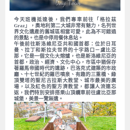
今天班機抵達後，我們專車前往「格拉茲
Graz」，奧地利第二大城非常有魅力，名列世
界文化遺產的舊城區相當可愛，此為不可錯過
的景點。也是中停用餐休息站。
午後前往斯洛維尼亞共和國首都：位於日耳
曼、拉丁和斯拉夫世界的十字路口－盧比亞
那，它是一個文化大熔爐，也是斯洛維尼亞的
首都，政治、經濟、文化中心，市區中猶保存
著羅馬帝國時代的遺跡，巴洛克式建築的市政
廳、十七世紀的羅巴噴泉、有趣的三重橋、綠
頂雙塔的聖尼古拉斯大教堂、城市最美的廣
場，以及紅色的聖方濟教堂，都讓人流連忘
返，我們特別安排搭乘山頂纜車前往盧比亞那
城堡，美景一覽無遺。