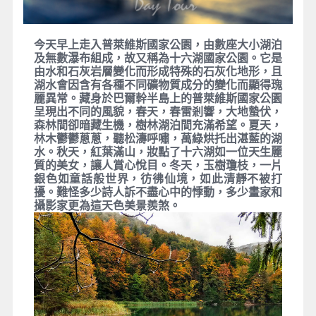
今天早上走入普萊維斯國家公園，由數座大小湖泊
及無數瀑布組成，故又稱為十六湖國家公園。它是
由水和石灰岩層變化而形成特殊的石灰化地形，且
湖水會因含有各種不同礦物質成分的變化而顯得瑰
麗異常。藏身於巴爾幹半島上的普萊維斯國家公園
呈現出不同的風貌，春天，春雷剎響，大地蟄伏，
森林間卻暗藏生機，樹林湖泊間充滿希望。夏天，
林木鬱鬱蔥蔥，聽松濤呼嘯，萬綠烘托出湛藍的湖
水。秋天，紅葉滿山，妝點了十六湖如一位天生麗
質的美女，讓人賞心悅目。冬天，玉樹瓊枝，一片
銀色如童話般世界，彷彿仙境，如此清靜不被打
擾。難怪多少詩人訴不盡心中的悸動，多少畫家和
攝影家更為這天色美景羨煞。