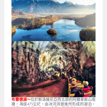
布雷德湖～
位於斯洛維尼亞西北部的阿爾卑斯山南
邊，海拔475公尺，由冰河消退後所形成的湖泊，