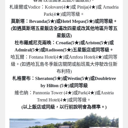
札達爾或Vodice：Kolovare(4★)或 Pinija(4★)或 Amadria
Park(4★)或同等級。
莫斯塔：Bevanda(5★)或Hotel Mepas(5★)或同等級。
(如遇莫斯塔五星飯店全滿改四星或改其他地區升等五
星飯店)
杜布羅威尼克兩晚：Croatia(5★)或Ariston(5★)或
Admiral(5★)或Radisson(5★)五星飯店或同等級。
哈瓦爾：Fontana Hotel(4★)或Amfora Hotel(4★)或同等
級。(如遇哈瓦島冬季飯店關閉或船班風大停駛改住斯
布利特)
札格雷布：Sheraton(5★)或Westin(5★)或Doubletree
by Hilton (5★)或同等級
維也納：Pannonia Tower (4★)或Park(4★)或Austria
Trend Hotel(4★)或同等級。
(以上飯店或同級，以行前說明會為標準。)