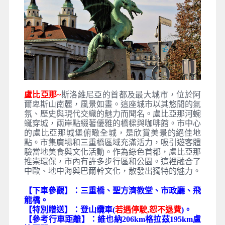
盧比亞那~
斯洛維尼亞的首都及最大城市，位於阿
爾卑斯山南麓，風景如畫。這座城市以其悠閒的氣
氛、歷史與現代交織的魅力而聞名。盧比亞那河蜿
蜒穿城，兩岸點綴著優雅的橋樑與咖啡館。市中心
的盧比亞那城堡俯瞰全城，是欣賞美景的絕佳地
點。市集廣場和三重橋區域充滿活力，吸引遊客體
驗當地美食與文化活動。作為綠色首都，盧比亞那
推崇環保，市內有許多步行區和公園。這裡融合了
中歐、地中海與巴爾幹文化，散發出獨特的魅力。
【下車參觀】：三重橋、聖方濟教堂、市政廳、飛
龍橋。
【特別贈送】：登山纜車(
若遇停駛,恕不退費
)。
【參考行車距離】：維也納206km格拉茲195km盧