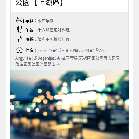
公園【上湖區】
早餐
：飯店早餐
午餐
：十六湖區風味料理
晚餐
：飯店主廚推薦料理
住宿
：Jezero(3★)或Hotel Plitvice(3★)或Villa
Angy(4★)或Degenija(3★)或同等級(若遇國家公園飯店客滿
改住國家公園外圍飯店)。