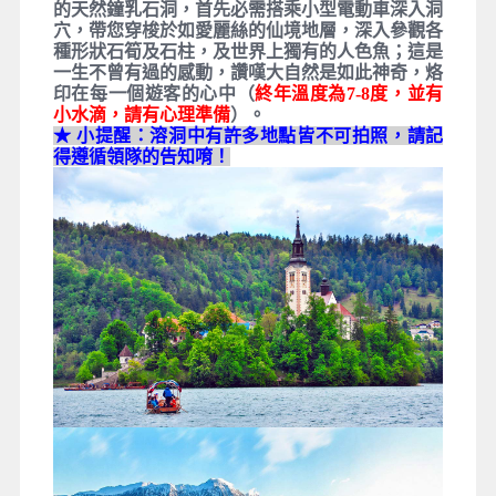
的天然鐘乳石洞，首先必需搭乘小型電動車深入洞
穴，帶您穿梭於如愛麗絲的仙境地層，深入參觀各
種形狀石筍及石柱，及世界上獨有的人色魚；這是
一生不曾有過的感動，讚嘆大自然是如此神奇，烙
印在每一個遊客的心中（
終年溫度為7-8度，並有
小水滴，請有心理準備
）。
★
小提醒：溶洞中有許多地點皆不可拍照，請記
得遵循領隊的告知唷！