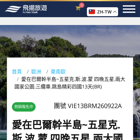
0
ZH-TW
首頁
歐洲
東南歐
愛在巴爾幹半島~五星克.斯.波.蒙 四晚五星.兩大
國家公園.三纜車.跳島精彩四國13天(BR)
團號 VIE13BRM260922A
熱銷報名中
愛在巴爾幹半島~五星克.
斯.波.蒙 四晚五星.兩大國