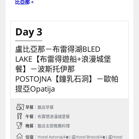
比亞那。
Day 3
盧比亞那－布雷得湖BLED
LAKE【布雷得遊船+浪漫城堡
餐】－波斯托伊那
POSTOJNA【鐘乳石洞】－歐帕
提亞Opatija
早餐
：飯店早餐
午餐
：布雷德浪漫城堡餐
晚餐
：飯店主廚推薦料理
住宿
：Hotel Astoria(4★) 或Hotel Bristol(4★) 或Hotel