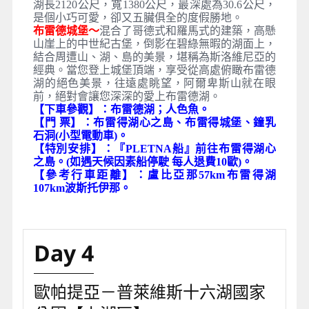
湖長2120公尺，寬1380公尺，最深處為30.6公尺，
是個小巧可愛，卻又五臟俱全的度假勝地。
布雷德城堡～
混合了哥德式和羅馬式的建築，高懸
山崖上的中世紀古堡，倒影在碧綠無暇的湖面上，
結合周遭山、湖、島的美景，堪稱為斯洛維尼亞的
經典。當您登上城堡頂端，享受從高處俯瞰布雷德
湖的絕色美景，往遠處眺望，阿爾卑斯山就在眼
前，絕對會讓您深深的愛上布雷德湖。
【下車參觀】：布雷德湖；人色魚。
【門 票】：布雷得湖心之島、布雷得城堡、鐘乳
石洞(小型電動車)。
【特別安排】：『PLETNA船』前往布雷得湖心
之島。
(如遇天候因素船停駛 每人退費10歐)。
【參考行車距離】：盧比亞那57km布雷得湖
107km波斯托伊那。
Day 4
歐帕提亞－普萊維斯十六湖國家