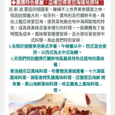
◆嚴選特色餐廳，品嚐亞得里亞海道地原味：
克.斯.波.蒙這四個國家，雖稱不上世界美食國家之林，
但因近鄰義大利、匈牙利、奧地利及巴爾幹半島，再
加上臨亞得里亞海，使其菜色融合地中海與歐陸的特
色，成爲具美味且富多樣化的料理。一般團體為了省
時間及成本，風味餐皆隨便安排，且大部份皆安排中
式料理。為此我們特別安排：
1.全程於旅館享用美式早餐，午晚餐以中、西式混合使
用，以西式為主中式為輔。
2.另我們特別選擇巴爾幹地區最具特色且道地的風味
餐：
斯洛維尼亞風味料理、布雷德浪漫城堡餐、十六湖區
風味料理、湖區香烤乳豬風味料理、亞德里亞海鮮 烤
魚餐、黑山海鮮風味料理、哈瓦爾島上風味料理…
等。