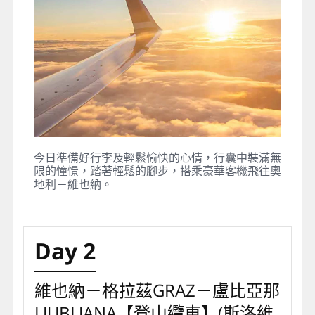
今日準備好行李及輕鬆愉快的心情，行囊中裝滿無
限的憧憬，踏著輕鬆的腳步，搭乘豪華客機飛往奧
地利－維也納。
Day 2
維也納－格拉茲GRAZ－盧比亞那
LJUBLJANA【登山纜車】(斯洛維