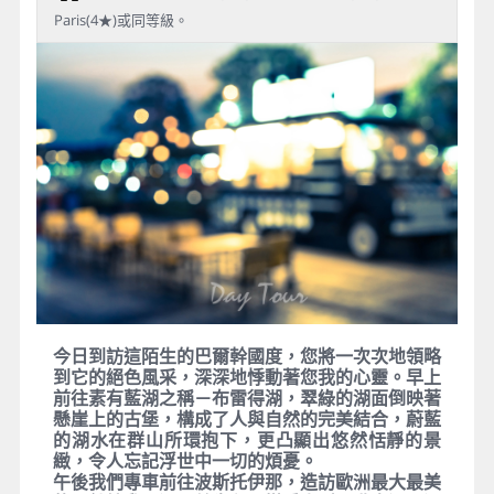
Paris(4★)或同等級。
今日到訪這陌生的巴爾幹國度，您將一次次地領略
到它的絕色風采，深深地悸動著您我的心靈。早上
前往素有藍湖之稱－布雷得湖，翠綠的湖面倒映著
懸崖上的古堡，構成了人與自然的完美結合，蔚藍
的湖水在群山所環抱下，更凸顯出悠然恬靜的景
緻，令人忘記浮世中一切的煩憂。
午後我們專車前往波斯托伊那，造訪歐洲最大最美