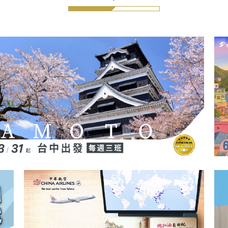
遊訊◆快報