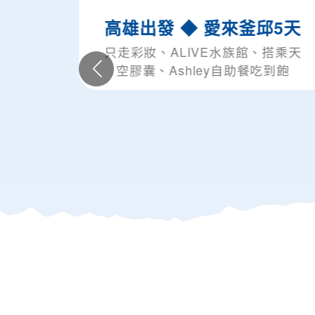
高雄出發 ◆ 愛來釜邱5天
只走彩妝、ALIVE水族館、搭乘天
空膠囊、Ashley自助餐吃到飽
只
倉