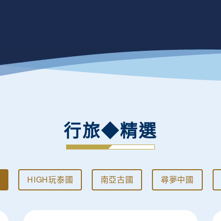
行旅◆精選
HIGH玩泰國
南亞古國
尋夢中國