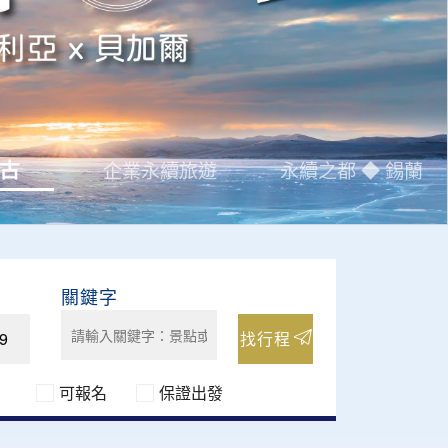
古
企業永續旅遊
永續之都 ◆ 錫蘭
找行程
可報名
保證出發