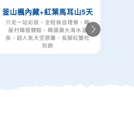
藏+紅葉馬耳山5天
高雄出發◆濟州
彩妝、全程無自理餐、韓
走一站彩妝～回程
體驗、韓國最大海水溫
斤、光之地堡、
氣天空膠囊、長腳紅蟹吃
到飽