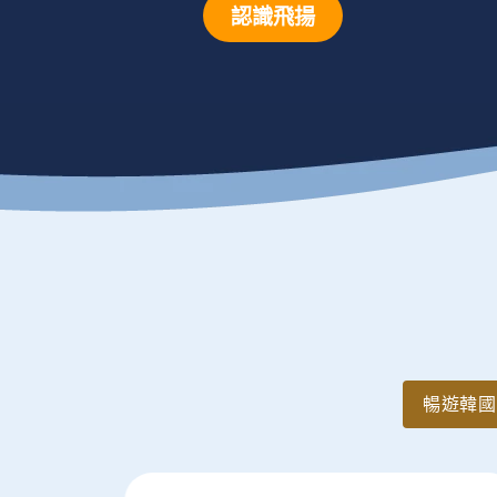
認識飛揚
暢遊韓國