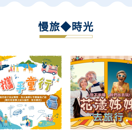
慢旅◆時光