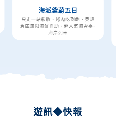
海派釜蔚五日
釜山楓內
走一站彩妝、烤肉吃到飽、貝殼
只走一站
庫無限海鮮自助、超人氣海雲臺~
屋村韓服
海岸列車
泉、超人