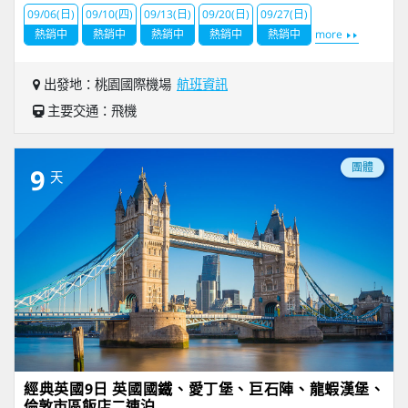
09/06(日)
09/10(四)
09/13(日)
09/20(日)
09/27(日)
熱銷中
熱銷中
熱銷中
熱銷中
熱銷中
more
出發地：桃園國際機場
航班資訊
主要交通：飛機
團體
9
天
經典英國9日 英國國鐵、愛丁堡、巨石陣、龍蝦漢堡、
倫敦市區飯店二連泊