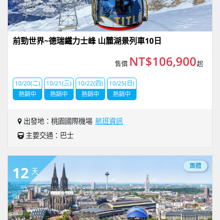
前勁世界~德瑞鐵力士峰 山麓湖景列車10日
NT$106,900
售價
起
10/20(二)
10/21(三)
10/22(四)
10/25(日)
熱銷中
熱銷中
熱銷中
熱銷中
出發地：桃園國際機場
航班資訊
主要交通：巴士
團體
12
天