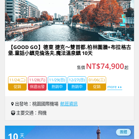
【GOOD GO】德東 捷克～雙首都.柏林圍牆+布拉格古
堡.童話小鎮克倫洛夫.魔法溫泉鎮 10天
NT$74,900
售價
起
11/24(二)
11/28(六)
11/29(日)
12/27(日)
01/06(三)
促銷
保證出發
熱銷中
熱銷中
促銷
more
出發地：桃園國際機場
航班資訊
主要交通：飛機
團體
10
天