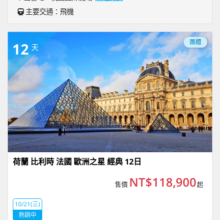
主要交通：飛機
團體
12
天
荷蘭 比利時 法國 歐洲之星 經典 12日
NT$118,900
售價
起
10/21(三)
熱銷中