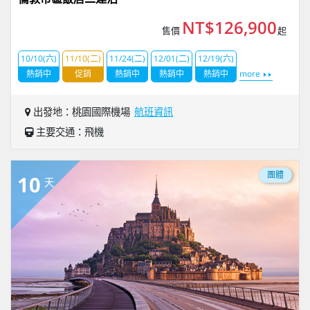
NT$126,900
售價
起
10/10(六)
11/10(二)
11/24(二)
12/01(二)
12/19(六)
熱銷中
促銷
熱銷中
熱銷中
熱銷中
more
出發地：桃園國際機場
航班資訊
主要交通：飛機
團體
10
天