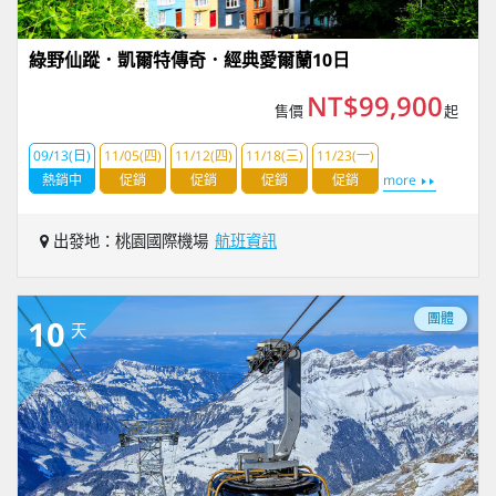
綠野仙蹤．凱爾特傳奇．經典愛爾蘭10日
NT$99,900
售價
起
09/13(日)
11/05(四)
11/12(四)
11/18(三)
11/23(一)
熱銷中
促銷
促銷
促銷
促銷
more
出發地：桃園國際機場
航班資訊
團體
10
天