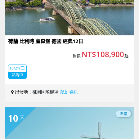
荷蘭 比利時 盧森堡 德國 經典12日
NT$108,900
售價
起
10/21(三)
熱銷中
出發地：桃園國際機場
航班資訊
團體
10
天