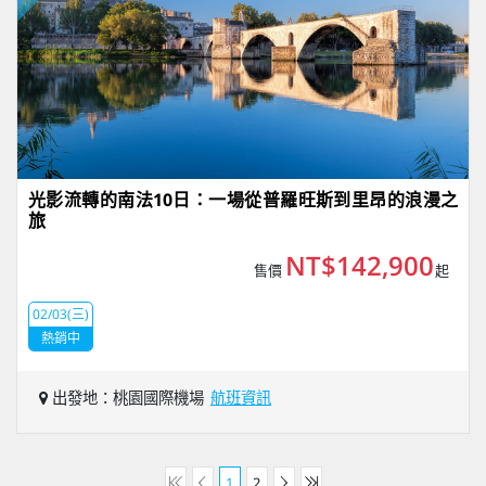
光影流轉的南法10日：一場從普羅旺斯到里昂的浪漫之
旅
NT$142,900
售價
起
02/03(三)
熱銷中
出發地：桃園國際機場
航班資訊
1
2