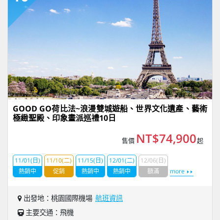
GOOD GO荷比法~浪漫雙城遊船、世界文化遺產、藝術
極緻聖殿、印象畫派巡禮10日
NT$74,900
售價
起
11/01(日)
11/10(二)
11/15(日)
12/01(二)
12/06(日)
熱銷中
促銷
熱銷中
熱銷中
額滿
more
出發地：桃園國際機場
航班資訊
主要交通：飛機