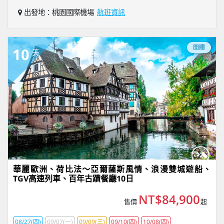
出發地：桃園國際機場
航班資訊
團體
10
天
華麗歐洲、荷比法～亞爾薩斯風情、浪漫雙城遊船、
TGV高速列車、百年古蹟餐廳10日
NT$84,900
售價
起
08/27(四)
09/07(一)
09/09(三)
09/10(四)
10/08(四)