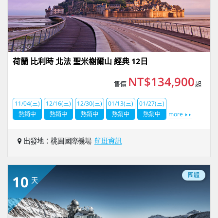
荷蘭 比利時 北法 聖米榭爾山 經典 12日
NT$134,900
售價
起
11/04(三)
12/16(三)
12/30(三)
01/13(三)
01/27(三)
熱銷中
熱銷中
熱銷中
熱銷中
熱銷中
more
出發地：桃園國際機場
航班資訊
團體
10
天