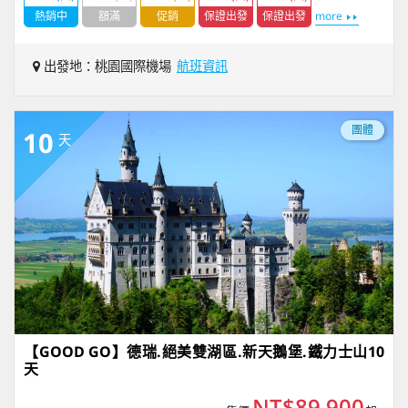
熱銷中
額滿
促銷
保證出發
保證出發
more
出發地：桃園國際機場
航班資訊
團體
10
天
【GOOD GO】德瑞.絕美雙湖區.新天鵝堡.鐵力士山10
天
NT$89,900