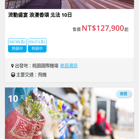
流動盛宴 浪漫香頌 北法 10日
NT$127,900
售價
起
04/30(五)
05/21(五)
熱銷中
熱銷中
出發地：桃園國際機場
航班資訊
主要交通：飛機
團體
10
天