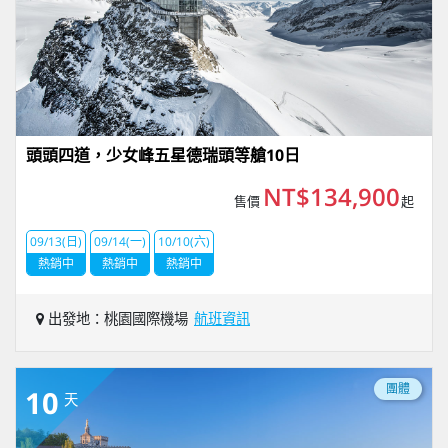
頭頭四道，少女峰五星德瑞頭等艙10日
NT$134,900
售價
起
09/13(日)
09/14(一)
10/10(六)
熱銷中
熱銷中
熱銷中
出發地：桃園國際機場
航班資訊
團體
10
天