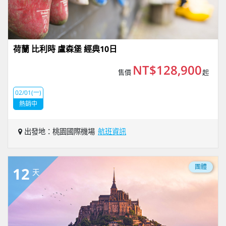
荷蘭 比利時 盧森堡 經典10日
NT$128,900
售價
起
02/01(一)
熱銷中
出發地：桃園國際機場
航班資訊
團體
12
天