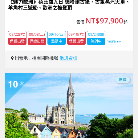
《魅力歐洲》荷比盧九日 德哈爾古堡、古董蒸汽火車、
羊角村三遊船、歐洲之桅登頂
NT$97,900
售價
起
08/22(六)
09/08(二)
09/10(四)
09/19(六)
09/24(四)
保證出發
保證出發
熱銷中
保證出發
熱銷中
more
出發地：桃園國際機場
航班資訊
團體
10
天