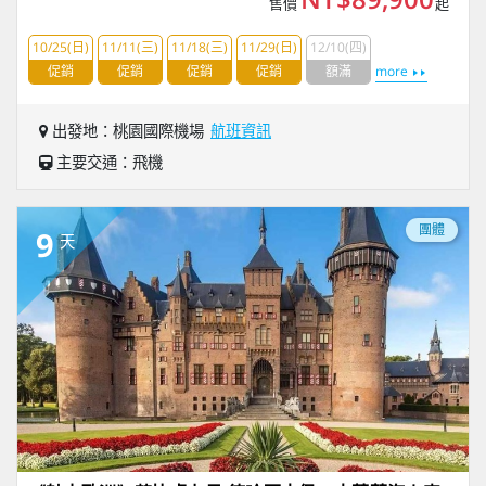
售價
起
10/25(日)
11/11(三)
11/18(三)
11/29(日)
12/10(四)
促銷
促銷
促銷
促銷
額滿
more
出發地：桃園國際機場
航班資訊
主要交通：飛機
團體
9
天