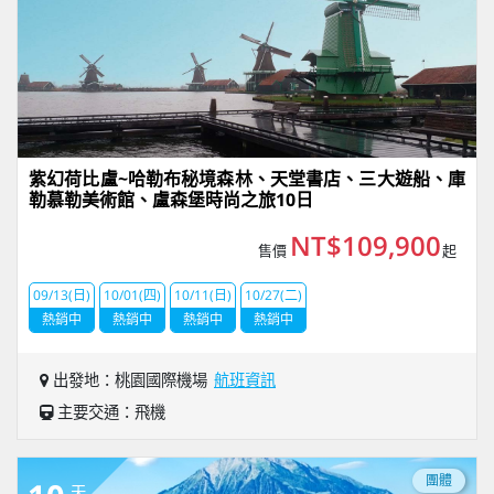
紫幻荷比盧~哈勒布秘境森林、天堂書店、三大遊船、庫
勒慕勒美術館、盧森堡時尚之旅10日
NT$109,900
售價
起
09/13(日)
10/01(四)
10/11(日)
10/27(二)
熱銷中
熱銷中
熱銷中
熱銷中
出發地：桃園國際機場
航班資訊
主要交通：飛機
團體
天