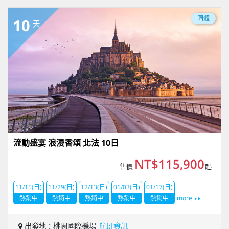
團體
10
天
流動盛宴 浪漫香頌 北法 10日
NT$115,900
售價
起
11/15(日)
11/29(日)
12/13(日)
01/03(日)
01/17(日)
熱銷中
熱銷中
熱銷中
熱銷中
熱銷中
more
出發地：桃園國際機場
航班資訊