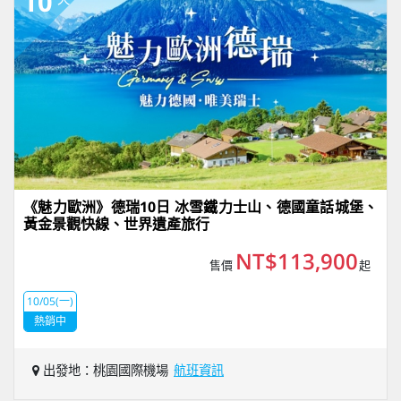
10
《魅力歐洲》德瑞10日 冰雪鐵力士山、德國童話城堡、
黃金景觀快線、世界遺產旅行
NT$113,900
售價
起
10/05(一)
熱銷中
出發地：桃園國際機場
航班資訊