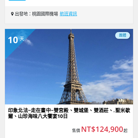
出發地：桃園國際機場
航班資訊
團體
10
天
印象北法~走在畫中~雙宮殿、雙城堡、雙酒莊、.聖米歇
爾、山珍海味八大饗宴10日
NT$124,900
售價
起