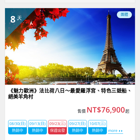
團體
8
天
《魅力歐洲》法比荷八日～最愛羅浮宮、特色三遊船、
絕美羊角村
NT$76,900
售價
起
08/30(日)
09/13(日)
09/23(三)
09/27(日)
10/07(三)
熱銷中
熱銷中
保證出發
熱銷中
熱銷中
more