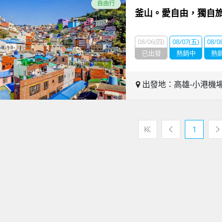
自由行
釜山。愛自由，獨自
08/06(四)
08/07(五)
08/0
已出發
熱銷中
熱
出發地：高雄-小港機
1