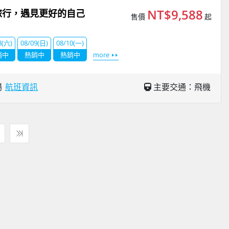
NT$9,588
旅行，遇見更好的自己
售價
起
8(六)
08/09(日)
08/10(一)
銷中
熱銷中
熱銷中
more
場
航班資訊
主要交通：飛機