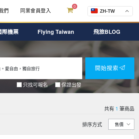
0
我們
同業會員登入
ZH-TW
國際機票
Flying Taiwan
飛旅BLOG
開始搜索
只找可報名
保證出發
共有
1
筆商品
排序方式