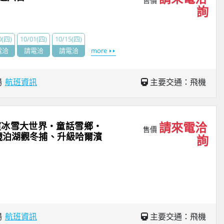
售價
詢
0(四)
10/01(四)
10/15(四)
電洽
請電洽
請電洽
more
場
航班資訊
主要交通：飛機
請來電洽
爾濱冰雪大世界・童話雪鄉・
售價
鏡泊湖觀冬捕、升級哈爾濱
詢
場
航班資訊
主要交通：飛機