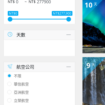
NT$
~
NT$
10
天
NT$0
NT$277,900
天數
9
天
航空公司
不限
華信航空
亞洲航空
立榮航空