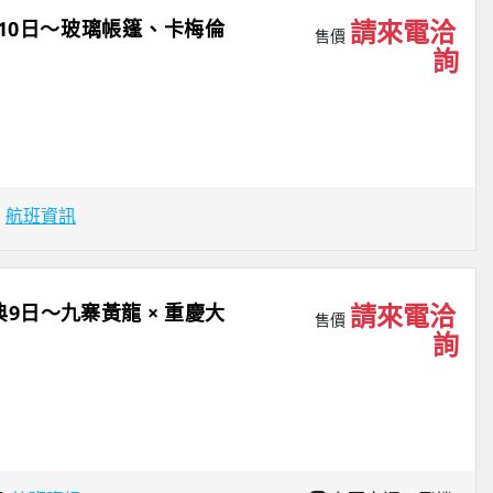
請來電洽
季10日～玻璃帳篷、卡梅倫
售價
詢
場
航班資訊
請來電洽
9日～九寨黃龍 × 重慶大
售價
詢