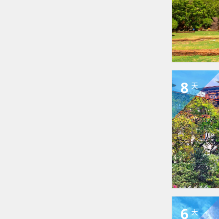
8
天
6
天