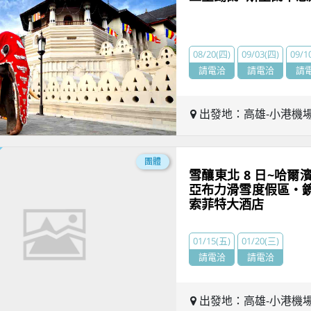
08/20(四)
09/03(四)
09/1
請電洽
請電洽
請
出發地：高雄-小港機
團體
雪釀東北 8 日~哈
亞布力滑雪度假區・
索菲特大酒店
01/15(五)
01/20(三)
請電洽
請電洽
出發地：高雄-小港機