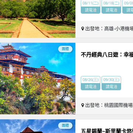
08/11(二)
08/18(二)
09/0
請電洽
請電洽
請
出發地：高雄-小港機
團體
不丹經典八日遊：幸
08/26(三)
09/30(三)
請電洽
請電洽
出發地：桃園國際機
團體
五星錫蘭~斯里蘭卡悠