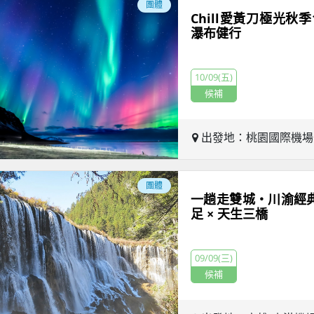
團體
Chill愛黃刀極光秋
瀑布健行
10/09(五)
候補
出發地：桃園國際機
團體
一趟走雙城・川渝經典
足 × 天生三橋
09/09(三)
候補