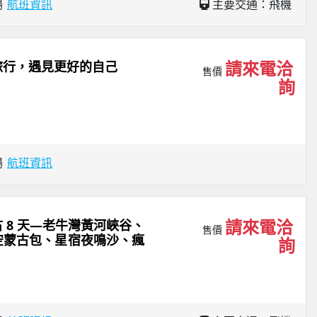
場
航班資訊
主要交通：飛機
請來電洽
旅行，遇見更好的自己
售價
詢
場
航班資訊
請來電洽
 8 天—老牛灣黃河峽谷、
售價
空蒙古包、星宿夜鳴沙、瘋
詢