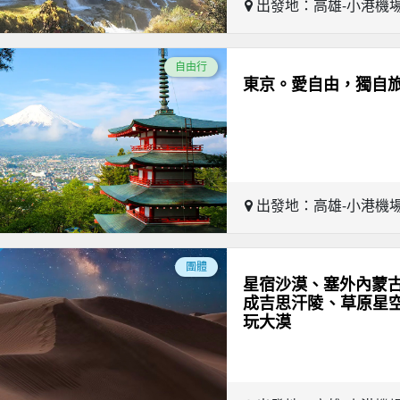
出發地：高雄-小港機
自由行
東京。愛自由，獨自
出發地：高雄-小港機
團體
星宿沙漠、塞外內蒙古
成吉思汗陵、草原星
玩大漠