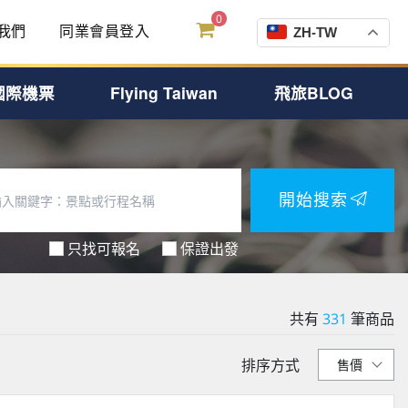
0
我們
同業會員登入
ZH-TW
國際機票
Flying Taiwan
飛旅BLOG
開始搜索
只找可報名
保證出發
共有
331
筆商品
排序方式