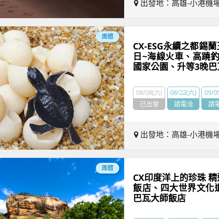
出發地：高雄-小港機
團體
CX-ESG永續之都錫
日~海線火車、高蹺
國家公園、升等3晚巴
08/08(六)
08/22(六)
09/0
已出發
請電洽
請
出發地：高雄-小港機
團體
CX印度洋上的珍珠 
飯店、四大世界文化
巴瓦大師飯店