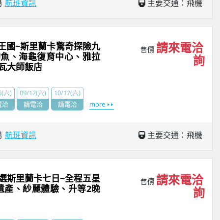
場
航班資訊
主要交通：飛機
請來電洽
蘭王國~斯里蘭卡驚奇探險九
售價
釣魚、海龜復育中心、雅拉
詢
瓦大師飯店
5(六)
09/12(六)
10/17(六)
電洽
請電洽
請電洽
more
場
航班資訊
主要交通：飛機
請來電洽
精選斯里蘭卡七日~全程五星
售價
遺產、紗麗體驗、升等2晚
詢