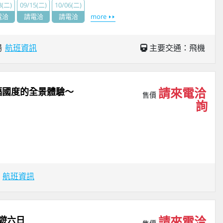
8(二)
09/15(二)
10/06(二)
電洽
請電洽
請電洽
more
場
航班資訊
主要交通：飛機
請來電洽
福國度的全景體驗～
售價
詢
場
航班資訊
請來電洽
遊六日