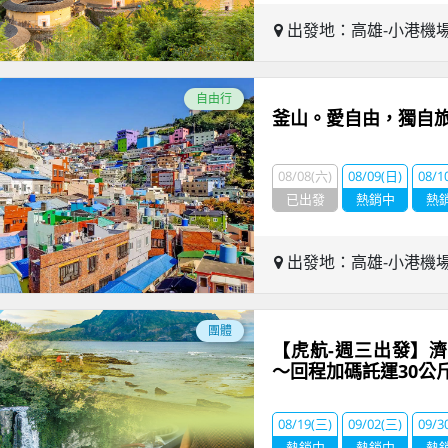
出發地：高雄-小港機
自由行
釜山。愛自由，獨自
08/08(六)
08/09(日)
08/1
已出發
熱銷中
熱
出發地：高雄-小港機
團體
【虎航-週三出發】濟
～回程加碼託運30公
08/19(三)
09/02(三)
09/3
熱銷中
熱銷中
熱