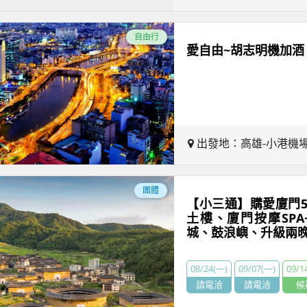
自由行
愛自由~胡志明機加酒
出發地：高雄-小港機
團體
【小三通】購愛廈門5
土樓、廈門按摩SP
城、鼓浪嶼、升級兩
08/24(一)
09/07(一)
09/1
請電洽
請電洽
候