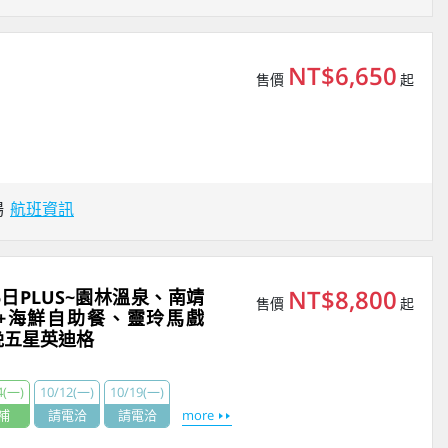
NT$6,650
售價
起
場
航班資訊
NT$8,800
日PLUS~園林溫泉、南靖
售價
起
A+海鮮自助餐、靈玲馬戲
晚五星英迪格
4(一)
10/12(一)
10/19(一)
補
請電洽
請電洽
more