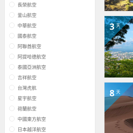
長榮航空
釜山航空
3
中華航空
天
國泰航空
阿聯酋航空
阿提哈德航空
泰國亞洲航空
吉祥航空
台灣虎航
8
天
星宇航空
荷蘭航空
中國東方航空
日本越洋航空