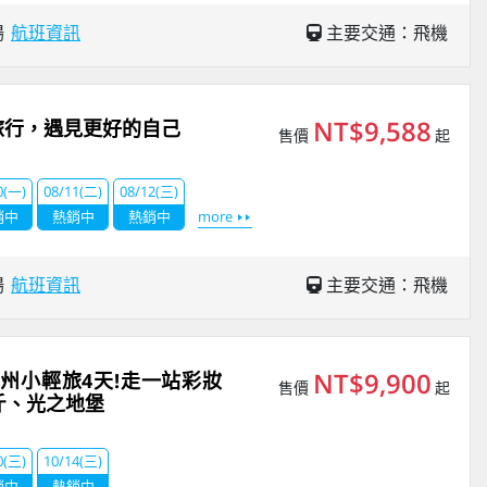
場
航班資訊
主要交通：飛機
NT$9,588
旅行，遇見更好的自己
售價
起
0(一)
08/11(二)
08/12(三)
銷中
熱銷中
熱銷中
more
場
航班資訊
主要交通：飛機
NT$9,900
州小輕旅4天!走一站彩妝
售價
起
斤、光之地堡
0(三)
10/14(三)
銷中
熱銷中