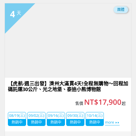
團體
4
天
【虎航-週三出發】濟州大滿貫4天!全程無購物～回程加
碼託運30公斤、光之地堡、泰迪小熊博物館
NT$17,900
售價
起
08/19(三)
09/02(三)
09/16(三)
09/30(三)
10/14(三)
熱銷中
熱銷中
熱銷中
熱銷中
熱銷中
more