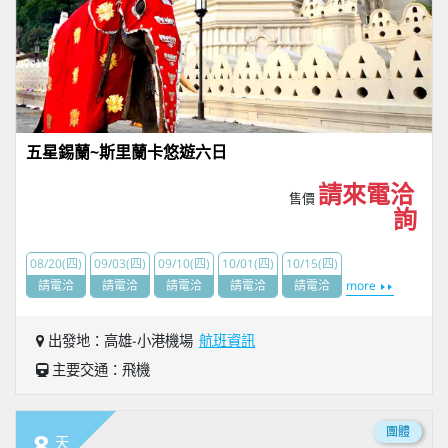
五星錫蘭~斯里蘭卡悠遊六日
請來電洽
售價
詢
08/20(四)
09/03(四)
09/10(四)
10/01(四)
10/15(四)
請電洽
請電洽
請電洽
請電洽
請電洽
more
出發地：高雄-小港機場
航班資訊
主要交通：飛機
團體
8
天