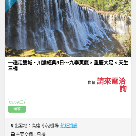
一趟走雙城・川渝經典9日～九寨黃龍 × 重慶大足 × 天生
三橋
請來電洽
售價
詢
09/09(三)
候補
出發地：高雄-小港機場
航班資訊
主要交通：飛機