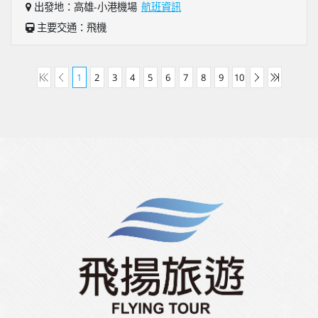
出發地：高雄-小港機場
航班資訊
主要交通：飛機
1
2
3
4
5
6
7
8
9
10