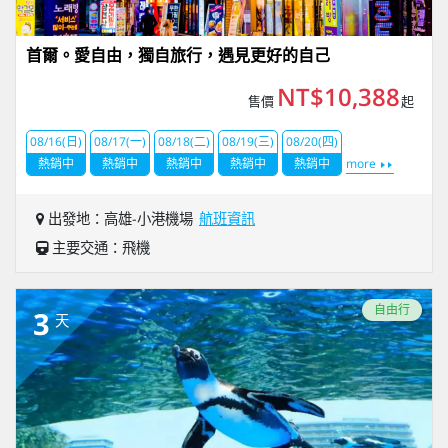
首爾。愛自由，獨自旅行，遇見更好的自己
NT$10,388
售價
起
08/16(日)
08/17(一)
08/18(二)
08/19(三)
08/20(四)
熱銷中
熱銷中
熱銷中
熱銷中
熱銷中
more
出發地：高雄-小港機場
航班資訊
主要交通：飛機
自由行
3
天