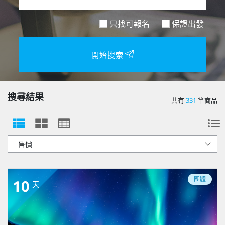
只找可報名
保證出發
開始搜索
搜尋結果
共有
331
筆商品
團體
10
天