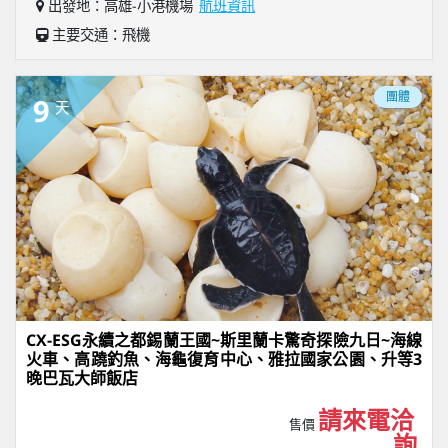
出發地：高雄-小港機場
航班資訊
主要交通：飛機
團體
9
天
CX-ESG永續之都錫蘭王國~斯里蘭卡驚奇探險九日~海線
火車、高蹺釣魚、海龜復育中心、雅拉國家公園、升等3
晚巴瓦大師飯店
請來電洽
售價
詢