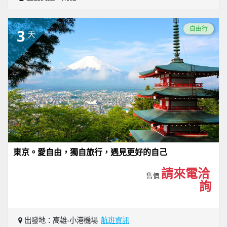
自由行
3
天
東京。愛自由，獨自旅行，遇見更好的自己
請來電洽
售價
詢
出發地：高雄-小港機場
航班資訊