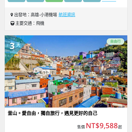
出發地：高雄-小港機場
航班資訊
主要交通：飛機
自由行
3
天
釜山。愛自由，獨自旅行，遇見更好的自己
NT$9,588
售價
起