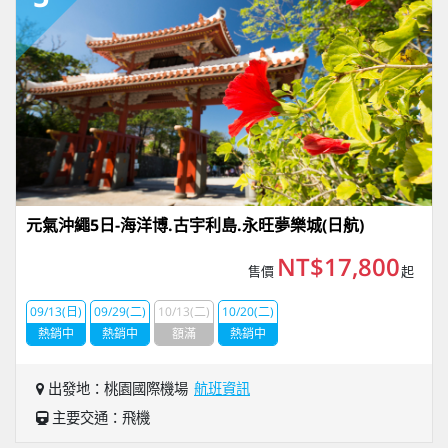
元氣沖繩5日-海洋博.古宇利島.永旺夢樂城(日航)
NT$17,800
售價
起
09/13(日)
09/29(二)
10/13(二)
10/20(二)
熱銷中
熱銷中
額滿
熱銷中
出發地：桃園國際機場
航班資訊
主要交通：飛機