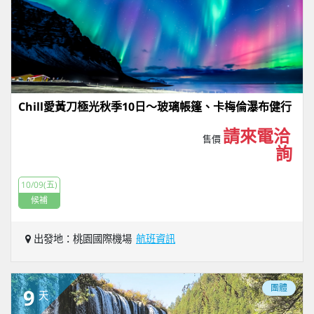
Chill愛黃刀極光秋季10日～玻璃帳篷、卡梅倫瀑布健行
請來電洽
售價
詢
10/09(五)
候補
出發地：桃園國際機場
航班資訊
團體
9
天