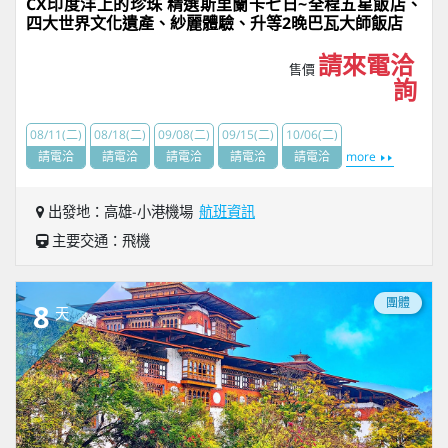
CX印度洋上的珍珠 精選斯里蘭卡七日~全程五星飯店、
四大世界文化遺產、紗麗體驗、升等2晚巴瓦大師飯店
請來電洽
售價
詢
08/11(二)
08/18(二)
09/08(二)
09/15(二)
10/06(二)
請電洽
請電洽
請電洽
請電洽
請電洽
more
出發地：高雄-小港機場
航班資訊
主要交通：飛機
團體
8
天