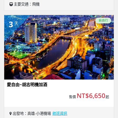
主要交通：飛機
自由行
3
天
愛自由~胡志明機加酒
NT$6,650
售價
起
出發地：高雄-小港機場
航班資訊