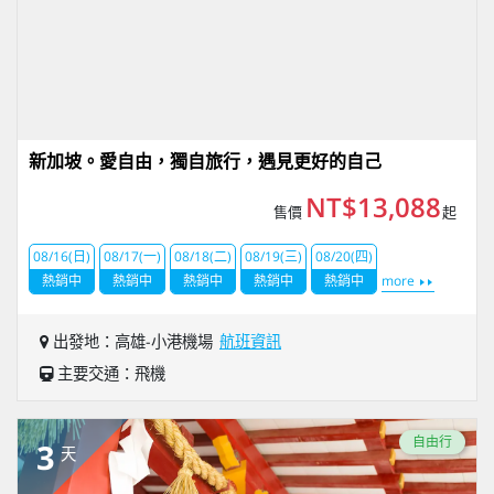
新加坡。愛自由，獨自旅行，遇見更好的自己
NT$13,088
售價
起
08/16(日)
08/17(一)
08/18(二)
08/19(三)
08/20(四)
熱銷中
熱銷中
熱銷中
熱銷中
熱銷中
more
出發地：高雄-小港機場
航班資訊
主要交通：飛機
自由行
3
天