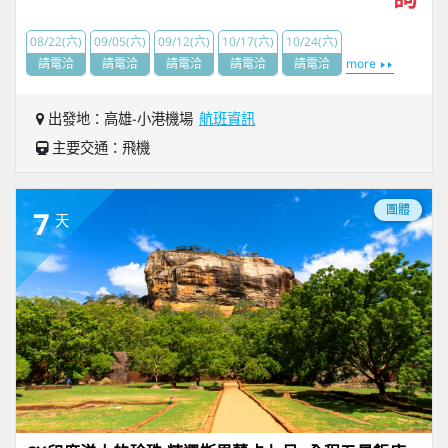
08/22(六)
09/05(六)
09/12(六)
10/17(六)
10/24(六)
請電洽
請電洽
請電洽
請電洽
請電洽
more
出發地：高雄-小港機場
航班資訊
主要交通：飛機
團體
7
天