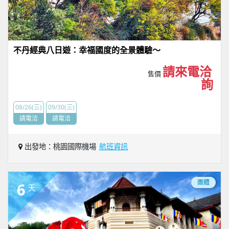
不丹經典八日遊：幸福國度的全景體驗～
請來電洽
售價
詢
08/26(三)
09/30(三)
請電洽
請電洽
出發地：桃園國際機場
航班資訊
團體
6
天