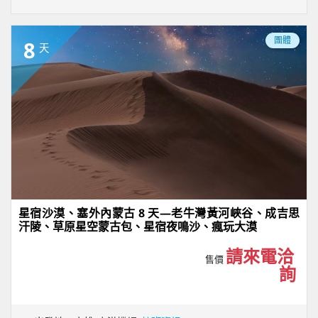
團體
8
天
星宿沙漠、塞外內蒙古 8 天—老牛灣黃河峽谷、成吉思
汗陵、草原星空蒙古包、星宿夜鳴沙、瘋玩大漠
請來電洽
售價
詢