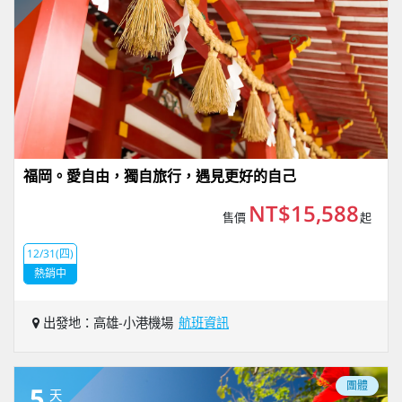
福岡。愛自由，獨自旅行，遇見更好的自己
NT$15,588
售價
起
12/31(四)
熱銷中
出發地：高雄-小港機場
航班資訊
團體
5
天