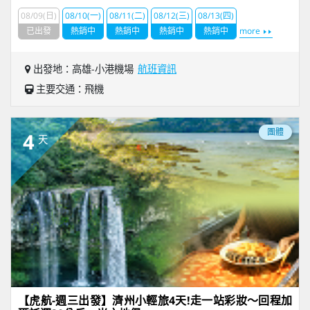
08/09(日)
08/10(一)
08/11(二)
08/12(三)
08/13(四)
已出發
熱銷中
熱銷中
熱銷中
熱銷中
more
出發地：高雄-小港機場
航班資訊
主要交通：飛機
團體
4
天
【虎航-週三出發】濟州小輕旅4天!走一站彩妝～回程加