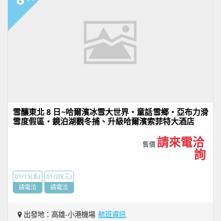
雪釀東北 8 日~哈爾濱冰雪大世界・童話雪鄉・亞布力滑
雪度假區・鏡泊湖觀冬捕、升級哈爾濱索菲特大酒店
請來電洽
售價
詢
01/15(五)
01/20(三)
請電洽
請電洽
出發地：高雄-小港機場
航班資訊