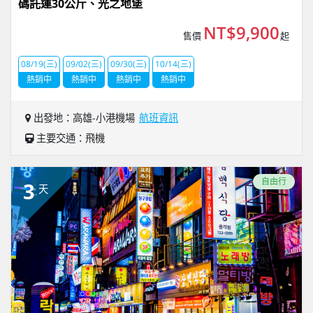
碼託運30公斤、光之地堡
NT$9,900
售價
起
08/19(三)
09/02(三)
09/30(三)
10/14(三)
熱銷中
熱銷中
熱銷中
熱銷中
出發地：高雄-小港機場
航班資訊
主要交通：飛機
自由行
3
天