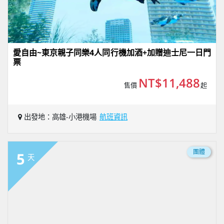
愛自由~東京親子同樂4人同行機加酒+加贈迪士尼一日門
票
NT$11,488
售價
起
出發地：高雄-小港機場
航班資訊
團體
5
天