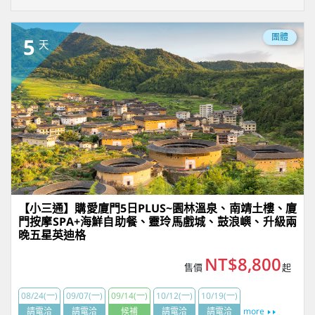
團體
5
天
【小三通】購愛廈門5日PLUS~園林溫泉、南靖土樓、廈
門按摩SPA+海鮮自助餐、靈玲馬戲城、鼓浪嶼、升級兩
晚五星英迪格
NT$8,800
售價
起
08/24(一)
09/07(一)
09/14(一)
10/12(一)
10/19(一)
請電洽
請電洽
候補
請電洽
請電洽
more