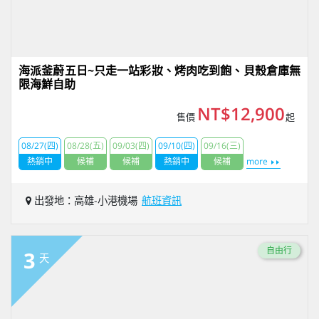
海派釜蔚五日~只走一站彩妝、烤肉吃到飽、貝殼倉庫無
限海鮮自助
NT$12,900
售價
起
08/27(四)
08/28(五)
09/03(四)
09/10(四)
09/16(三)
熱銷中
候補
候補
熱銷中
候補
more
出發地：高雄-小港機場
航班資訊
自由行
3
天