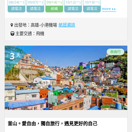
08/24(一)
09/07(一)
09/14(一)
10/12(一)
10/19(一)
請電洽
請電洽
候補
請電洽
請電洽
more
出發地：高雄-小港機場
航班資訊
主要交通：飛機
自由行
3
天
釜山。愛自由，獨自旅行，遇見更好的自己