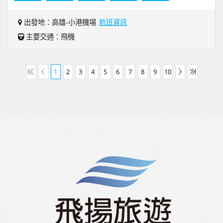
出發地：高雄-小港機場
航班資訊
主要交通：飛機
1
2
3
4
5
6
7
8
9
10