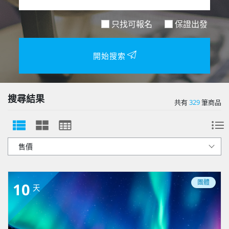
只找可報名
保證出發
開始搜索
搜尋結果
共有
329
筆商品
團體
10
天