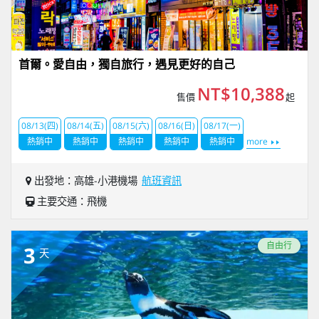
首爾。愛自由，獨自旅行，遇見更好的自己
NT$10,388
售價
起
08/13(四)
08/14(五)
08/15(六)
08/16(日)
08/17(一)
熱銷中
熱銷中
熱銷中
熱銷中
熱銷中
more
出發地：高雄-小港機場
航班資訊
主要交通：飛機
自由行
3
天