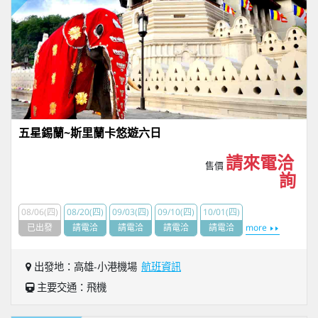
五星錫蘭~斯里蘭卡悠遊六日
請來電洽
售價
詢
08/06(四)
08/20(四)
09/03(四)
09/10(四)
10/01(四)
已出發
請電洽
請電洽
請電洽
請電洽
more
出發地：高雄-小港機場
航班資訊
主要交通：飛機