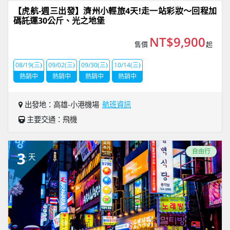
【虎航-週三出發】濟州小輕旅4天!走一站彩妝～回程加
碼託運30公斤、光之地堡
NT$9,900
售價
起
08/19(三)
09/02(三)
09/30(三)
10/14(三)
熱銷中
熱銷中
熱銷中
熱銷中
出發地：高雄-小港機場
航班資訊
主要交通：飛機
自由行
3
天