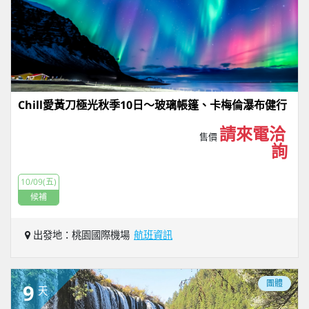
Chill愛黃刀極光秋季10日～玻璃帳篷、卡梅倫瀑布健行
請來電洽
售價
詢
10/09(五)
候補
出發地：桃園國際機場
航班資訊
團體
9
天