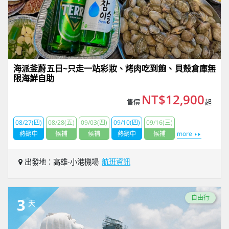
海派釜蔚五日~只走一站彩妝、烤肉吃到飽、貝殼倉庫無
限海鮮自助
NT$12,900
售價
起
08/27(四)
08/28(五)
09/03(四)
09/10(四)
09/16(三)
熱銷中
候補
候補
熱銷中
候補
more
出發地：高雄-小港機場
航班資訊
自由行
3
天