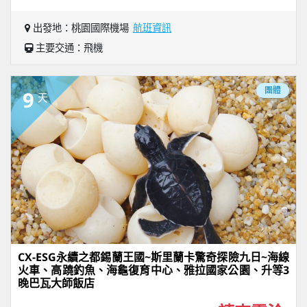
出發地：桃園國際機場
航班資訊
主要交通：飛機
團體
9
天
CX-ESG永續之都錫蘭王國~斯里蘭卡驚奇探險九日~海線
火車、高蹺釣魚、海龜復育中心、雅拉國家公園、升等3
晚巴瓦大師飯店