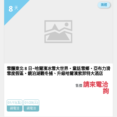
團體
8
天
雪釀東北 8 日~哈爾濱冰雪大世界・童話雪鄉・亞布力滑
雪度假區・鏡泊湖觀冬捕、升級哈爾濱索菲特大酒店
請來電洽
售價
詢
01/15(五)
01/20(三)
請電洽
請電洽