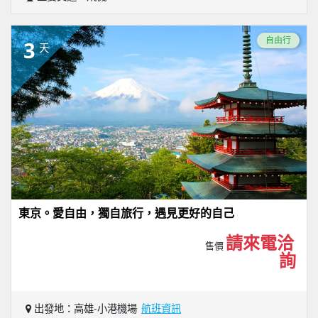
自由行
3
天
東京。愛自由，獨自旅行，遇見更好的自己
請來電洽
售價
詢
出發地：高雄-小港機場
航班資訊