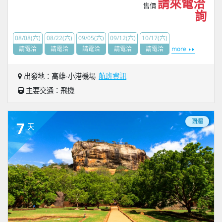
請來電洽
售價
詢
08/08(六)
08/22(六)
09/05(六)
09/12(六)
10/17(六)
請電洽
請電洽
請電洽
請電洽
請電洽
more
出發地：高雄-小港機場
航班資訊
主要交通：飛機
團體
7
天