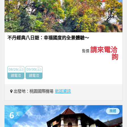
不丹經典八日遊：幸福國度的全景體驗～
請來電洽
售價
詢
08/26(三)
09/30(三)
請電洽
請電洽
出發地：桃園國際機場
航班資訊
團體
6
天