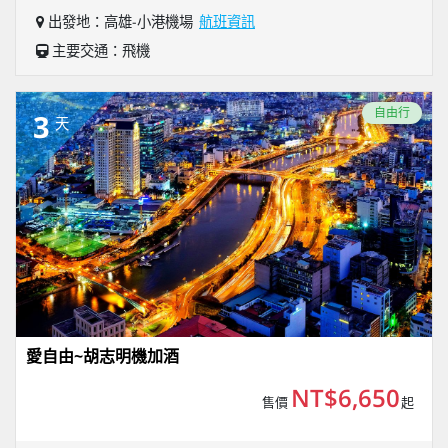
出發地：高雄-小港機場
航班資訊
主要交通：飛機
自由行
3
天
愛自由~胡志明機加酒
NT$6,650
售價
起