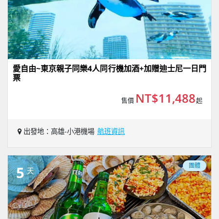
愛自由~東京親子同樂4人同行機加酒+加贈迪士尼一日門
票
NT$11,488
售價
起
出發地：高雄-小港機場
航班資訊
團體
5
天