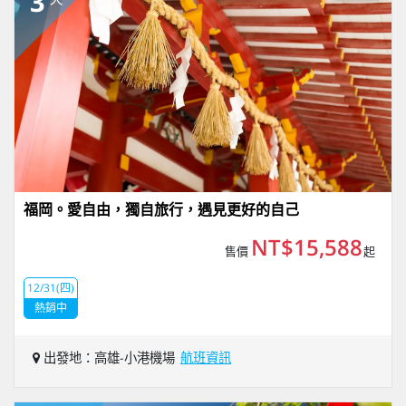
3
福岡。愛自由，獨自旅行，遇見更好的自己
NT$15,588
售價
起
12/31(四)
熱銷中
出發地：高雄-小港機場
航班資訊