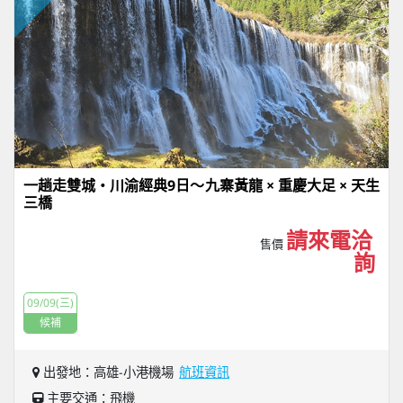
一趟走雙城・川渝經典9日～九寨黃龍 × 重慶大足 × 天生
三橋
請來電洽
售價
詢
09/09(三)
候補
出發地：高雄-小港機場
航班資訊
主要交通：飛機