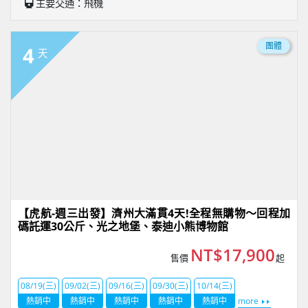
主要交通：飛機
團體
4
天
【虎航-週三出發】濟州大滿貫4天!全程無購物～回程加
碼託運30公斤、光之地堡、泰迪小熊博物館
NT$17,900
售價
起
08/19(三)
09/02(三)
09/16(三)
09/30(三)
10/14(三)
熱銷中
熱銷中
熱銷中
熱銷中
熱銷中
more