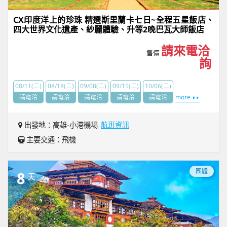
CX印度洋上的珍珠 精選斯里蘭卡七日~全程五星飯店、
四大世界文化遺產、紗麗體驗、升等2晚巴瓦大師飯店
請來電洽
售價
詢
08/11(二)
08/18(二)
09/08(二)
09/15(二)
10/06(二)
請電洽
請電洽
請電洽
請電洽
請電洽
more
出發地：高雄-小港機場
航班資訊
主要交通：飛機
團體
8
天