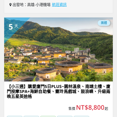
出發地：高雄-小港機場
航班資訊
團體
5
天
【小三通】購愛廈門5日PLUS~園林溫泉、南靖土樓、廈
門按摩SPA+海鮮自助餐、靈玲馬戲城、鼓浪嶼、升級兩
晚五星英迪格
NT$8,800
售價
起