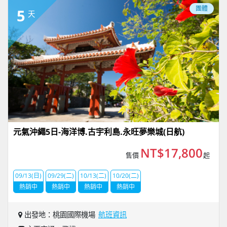
團體
5
天
元氣沖繩5日-海洋博.古宇利島.永旺夢樂城(日航)
NT$17,800
售價
起
09/13(日)
09/29(二)
10/13(二)
10/20(二)
熱銷中
熱銷中
熱銷中
熱銷中
出發地：桃園國際機場
航班資訊