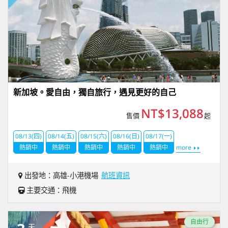
新加坡。愛自由，獨自旅行，遇見更好的自己
NT$13,088
售價
起
08/13(四)
08/14(五)
08/15(六)
08/16(日)
08/17(一)
熱銷中
熱銷中
熱銷中
熱銷中
熱銷中
more
出發地：高雄-小港機場
航班資訊
主要交通：飛機
自由行
天