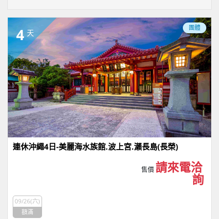
團體
4
天
連休沖繩4日-美麗海水族館.波上宮.瀨長島(長榮)
請來電洽
售價
詢
09/26(六)
額滿