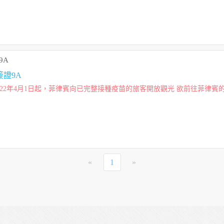
9A
證9A
請入境許可，且入境菲...
«
1
»