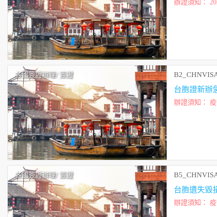
B2_CHNVIS
各國簽證辦理
/ 簽證
台胞證新辦急
辦證須知： 疫情期間，辦證工作天較不穩定，如有急件請洽詢，急件工作天最少7天 旅客倘近期規劃
赴他國，請於出
B5_CHNVIS
各國簽證辦理
/ 簽證
台胞遺失毀
辦證須知： 疫情期間，辦證工作天較不穩定，如有急件請洽詢 旅客倘近期規劃赴他國，請於出發前向
航空公司、辦事