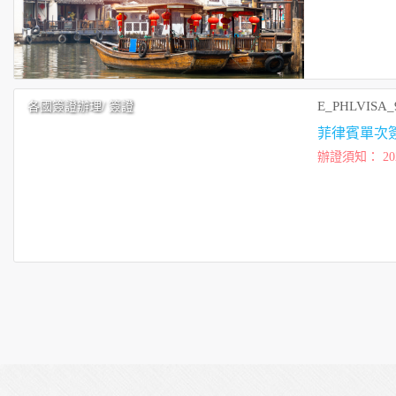
E_PHLVISA_
各國簽證辦理
/ 簽證
菲律賓單次簽
辦證須知： 2022年4月1日起，菲律賓向已完整接種疫苗的旅客開放觀光 欲前往菲律賓的旅客無須再向
菲律賓外交部申