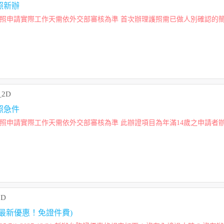
照新辦
 役男【112年度為9...
_2D
照急件
確認的簡式護照...
8D
最新優惠！免證件費)