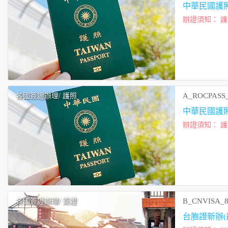
中華民國護
辦證須知： 護照申請實際工作天需依外交部審核為準 首次辦理護照需已做人別確認的簡式護照資料表
才能代送
A_ROCPASS
各國簽證辦理
/ 護照
中華民國護
辦證須知： 護照申請實際工作天需依外交部審核為準 此辦證項目為年滿14歲之申請者辦理 首次辦理
護照需已做人別
B_CNVISA_
各國簽證辦理
/ 簽證
台胞證新辦(