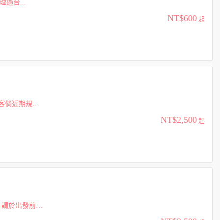
證優惠的規定如下 1.沒有入境過大陸 2.沒有辦理過台...
NT$600
起
NT$2,500
起