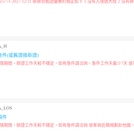
辦證須知： 2025/7/1-2027-12/31 新辦台胞
A_H
件(或舊證換新證)
發前向航空公司、辦事處、外...
A_LOS
損件
處、外交部確認最新之旅行...