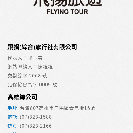
除非取得您的同意或其他法令之特別規定，本網站絕不會將您
的個人資料揭露予第三人或使用於蒐集目的以外之其他用途。
在您於本網站註冊帳號、使用本網站相關產品、服務、活動或
贈獎時，本網站會收集您的個人識別資料，本網站也可以從商
業夥伴處取得個人資料。
當客戶在本網站註冊時，我們會取得您的姓名、電話、住址、
身份證字號、電子郵件、出生日期、性別、行業等相關資料，
飛揚(綜合)旅行社有限公司
當您註冊成功，並登入使用我們的服務後，我們即取得您的資
料。註冊時，本網站取得您的姓名、電話、住址、身份證字
代表人：郭玉美
號、電子郵件、出生日期、性別、行業等相關資料，當您註冊
成功，並登入使用我們的服務後，本網站即取得您的資料。
網站聯絡人：陳親親
其他除了上述，會保留您在上網瀏覽或查詢時，伺服器自行產
交觀綜字 2068 號
生的相關記錄，包括您使用連線設備的 IP 位址、使用時間、使
用的瀏覽器、瀏覽及點選資料紀錄等。本網站會對個別連線者
品保協會高字 0005 號
的瀏覽器予以標示，歸納使用者瀏覽器在本網站內部所瀏覽的
網頁，除非您願意告知您的個人資料，否則本網站不會也無法
高雄總公司
將此項記錄和您對應。請您注意，在本網站網刊登廣告之廠
商，或與連結本網站，也可能蒐集您個人的資料。對於您主動
台灣807高雄市三民區青島街16號
提供的個人資訊，這些廣告廠商、或連結網站有其個別的私權
(07)323-1588
保護政策，其資料處理措施不適用本網站隱私權保護政策，本
公司不負任何連帶責任。
(07)323-2166
本網站將在事前或註冊登錄取得您的同意後，傳送商業性資料