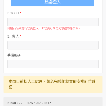
驗證/登入
E m a i l
訂購商品請進行會員登入，非會員訂購需先驗證聯絡資料。
訂 購 人
手機號碼
本團目前採人工處理，報名完成後將立即安排訂位確
認
KRA05CI251012A / 2025/10/12