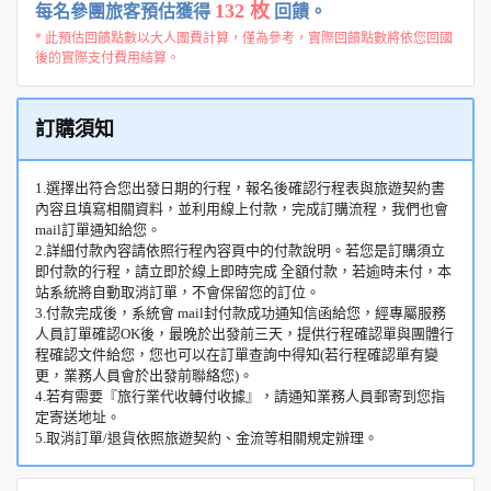
132 枚
每名參團旅客預估獲得
回饋。
* 此預估回饋點數以大人團費計算，僅為參考，實際回饋點數將依您回國
後的實際支付費用結算。
訂購須知
1.選擇出符合您出發日期的行程，報名後確認行程表與旅遊契約書
內容且填寫相關資料，並利用線上付款，完成訂購流程，我們也會
mail訂單通知給您。
2.詳細付款內容請依照行程內容頁中的付款說明。若您是訂購須立
即付款的行程，請立即於線上即時完成 全額付款，若逾時未付，本
站系統將自動取消訂單，不會保留您的訂位。
3.付款完成後，系統會 mail封付款成功通知信函給您，經專屬服務
人員訂單確認OK後，最晚於出發前三天，提供行程確認單與團體行
程確認文件給您，您也可以在訂單查詢中得知(若行程確認單有變
更，業務人員會於出發前聯絡您)。
4.若有需要『旅行業代收轉付收據』，請通知業務人員郵寄到您指
定寄送地址。
5.取消訂單/退貨依照旅遊契約、金流等相關規定辦理。