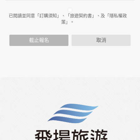
作與本公司合作時分享的任何身份識別資料。隱私權保護政策
不適用於本公司以外的公司或網站群，與非本站所僱用或管理
人員。例如您透過本公司旗下網站上的廣告廠商連結，這些置
已閱讀並同意「訂購須知」、「旅遊契約書」、及「隱私權政
放連結的廠商也可能蒐集您個人的資料。對於您主動提供的個
策」。
人資訊，這些廣告廠商或連結網站有其個別的隱私權保護政
策，其資料處理措施不適用於本公司隱私權保護政策。
您個人在本網站上的聊天室或討論區中任意公開個人資料的行
截止報名
取消
為，在非經加密的保護下，亦不適用於本公司隱私權保護政
策。
資料的蒐集與使用方式:
為了在本網站提供您最佳的互動性服務，可能會請您提供相關
個人的資料，其範圍如下：
本網站在您使用服務信箱、問卷調查等互動性功能時，會保留
您所提供的姓名、電子郵件地址、聯絡方式及使用時間等。
於一般瀏覽時，伺服器會自行記錄相關行徑，包括您使用連線
設備的 IP 位址、使用時間、使用的瀏覽器、瀏覽及點選資料記
錄等，做為我們增進網站服務的參考依據，此記錄為內部應
用，決不對外公布。
為提供精確的服務，我們會將收集的問卷調查內容進行統計與
分析，分析結果之統計數據或說明文字呈現，除供內部研究
外，我們會視需要公佈統計數據及說明文字，但不涉及特定個
人之資料。