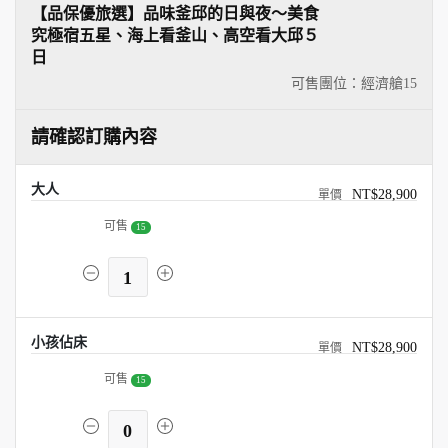
【品保優旅選】品味釜邱的日與夜～美食
究極宿五星、海上看釜山、高空看大邱５
日
可售團位：經濟艙
15
請確認訂購內容
大人
NT$28,900
可售
15
1
小孩佔床
NT$28,900
可售
15
0