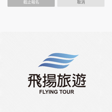
您個人在本網站上的聊天室或討論區中任意公開個人資料的行
截止報名
取消
為，在非經加密的保護下，亦不適用於本公司隱私權保護政
策。
資料的蒐集與使用方式:
為了在本網站提供您最佳的互動性服務，可能會請您提供相關
個人的資料，其範圍如下：
本網站在您使用服務信箱、問卷調查等互動性功能時，會保留
您所提供的姓名、電子郵件地址、聯絡方式及使用時間等。
於一般瀏覽時，伺服器會自行記錄相關行徑，包括您使用連線
設備的 IP 位址、使用時間、使用的瀏覽器、瀏覽及點選資料記
錄等，做為我們增進網站服務的參考依據，此記錄為內部應
用，決不對外公布。
為提供精確的服務，我們會將收集的問卷調查內容進行統計與
分析，分析結果之統計數據或說明文字呈現，除供內部研究
外，我們會視需要公佈統計數據及說明文字，但不涉及特定個
人之資料。
除非取得您的同意或其他法令之特別規定，本網站絕不會將您
的個人資料揭露予第三人或使用於蒐集目的以外之其他用途。
在您於本網站註冊帳號、使用本網站相關產品、服務、活動或
贈獎時，本網站會收集您的個人識別資料，本網站也可以從商
業夥伴處取得個人資料。
當客戶在本網站註冊時，我們會取得您的姓名、電話、住址、