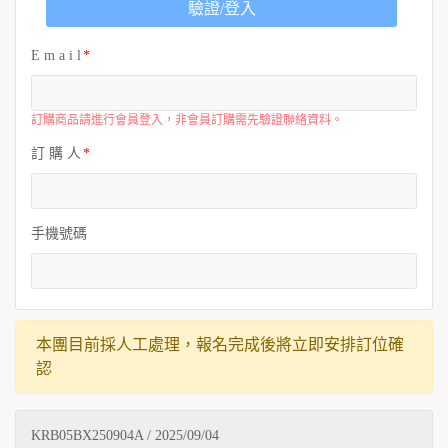
驗證/登入
E m a i l
訂購商品請進行會員登入，非會員訂購需先驗證聯絡資料。
訂 購 人
手機號碼
本團目前採人工處理，報名完成後將立即安排訂位確
認
KRB05BX250904A / 2025/09/04