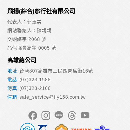
身份證字號、電子郵件、出生日期、性別、行業等相關資料，
飛揚(綜合)旅行社有限公司
當您註冊成功，並登入使用我們的服務後，我們即取得您的資
料。註冊時，本網站取得您的姓名、電話、住址、身份證字
代表人：郭玉美
號、電子郵件、出生日期、性別、行業等相關資料，當您註冊
成功，並登入使用我們的服務後，本網站即取得您的資料。
網站聯絡人：陳親親
其他除了上述，會保留您在上網瀏覽或查詢時，伺服器自行產
交觀綜字 2068 號
生的相關記錄，包括您使用連線設備的 IP 位址、使用時間、使
用的瀏覽器、瀏覽及點選資料紀錄等。本網站會對個別連線者
品保協會高字 0005 號
的瀏覽器予以標示，歸納使用者瀏覽器在本網站內部所瀏覽的
網頁，除非您願意告知您的個人資料，否則本網站不會也無法
高雄總公司
將此項記錄和您對應。請您注意，在本網站網刊登廣告之廠
商，或與連結本網站，也可能蒐集您個人的資料。對於您主動
台灣807高雄市三民區青島街16號
提供的個人資訊，這些廣告廠商、或連結網站有其個別的私權
(07)323-1588
保護政策，其資料處理措施不適用本網站隱私權保護政策，本
公司不負任何連帶責任。
(07)323-2166
本網站將在事前或註冊登錄取得您的同意後，傳送商業性資料
sale_service@fly168.com.tw
或電子郵件給您。本公司除了在該資料或電子郵件上註明是由
本公司發送，也會在該資料或電子郵件上提供您能隨時停止接
收這些資料或電子郵件的方法及說明。
資料使用:
本公司不會向任何人出售或出借您的個人識別資料。