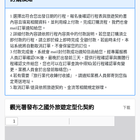
1.選擇出符合您出發日期的行程，報名後確認行程表與旅遊契約書
內容且填寫相關資料，並利用線上付款，完成訂購流程，我們也會
mail訂單通知給您。
2.詳細付款內容請依照行程內容頁中的付款說明。若您是訂購須立
即付款的行程，請立即於線上即時完成 全額付款，若逾時未付，本
站系統將自動取消訂單，不會保留您的訂位。
3.付款完成後，系統會 mail封付款成功通知信函給您，經專屬服務
人員訂單確認OK後，最晚於出發前三天，提供行程確認單與團體行
程確認文件給您，您也可以在訂單查詢中得知(若行程確認單有變
更，業務人員會於出發前聯絡您)。
4.若有需要『旅行業代收轉付收據』，請通知業務人員郵寄到您指
定寄送地址。
5.取消訂單/退貨依照旅遊契約、金流等相關規定辦理。
觀光署發布之國外旅遊定型化契約
下載