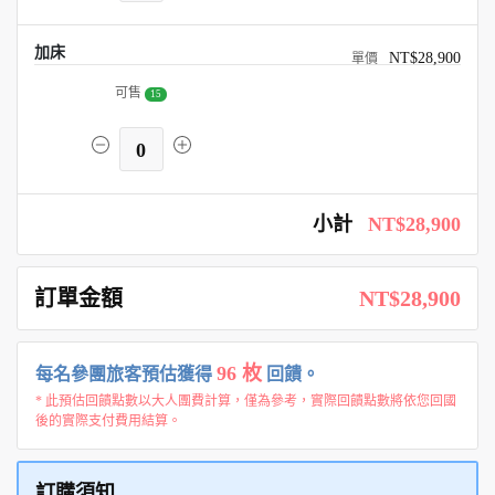
加床
NT$28,900
可售
15
0
小計
NT$28,900
訂單金額
NT$28,900
96 枚
每名參團旅客預估獲得
回饋。
* 此預估回饋點數以大人團費計算，僅為參考，實際回饋點數將依您回國
後的實際支付費用結算。
訂購須知