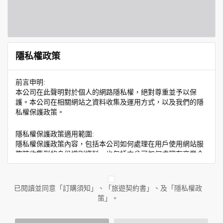
隱私權政策
前言申明:
本公司在此聲明對於個人的網路隱私權，絕對尊重並予以保
護。本公司在相關網站之資料收集及運用方式，以及我們的隱
私權保護政策。
隱私權保護政策適用範圍:
隱私權保護政策內容，包括本公司如何處理在用戶使用網站服
務時收集到的身份識別資料，也包括本公司如何處理在商業合
作與本公司合作時分享的任何身份識別資料。隱私權保護政策
不適用於本公司以外的公司或網站群，與非本站所僱用或管理
人員。例如您透過本公司旗下網站上的廣告廠商連結，這些置
已閱讀並同意「訂購須知」、「旅遊契約書」、及「隱私權政
放連結的廠商也可能蒐集您個人的資料。對於您主動提供的個
策」。
人資訊，這些廣告廠商或連結網站有其個別的隱私權保護政
策，其資料處理措施不適用於本公司隱私權保護政策。