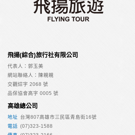
外，我們會視需要公佈統計數據及說明文字，但不涉及特定個
人之資料。
除非取得您的同意或其他法令之特別規定，本網站絕不會將您
的個人資料揭露予第三人或使用於蒐集目的以外之其他用途。
在您於本網站註冊帳號、使用本網站相關產品、服務、活動或
贈獎時，本網站會收集您的個人識別資料，本網站也可以從商
業夥伴處取得個人資料。
當客戶在本網站註冊時，我們會取得您的姓名、電話、住址、
身份證字號、電子郵件、出生日期、性別、行業等相關資料，
飛揚(綜合)旅行社有限公司
當您註冊成功，並登入使用我們的服務後，我們即取得您的資
料。註冊時，本網站取得您的姓名、電話、住址、身份證字
代表人：郭玉美
號、電子郵件、出生日期、性別、行業等相關資料，當您註冊
成功，並登入使用我們的服務後，本網站即取得您的資料。
網站聯絡人：陳親親
其他除了上述，會保留您在上網瀏覽或查詢時，伺服器自行產
交觀綜字 2068 號
生的相關記錄，包括您使用連線設備的 IP 位址、使用時間、使
用的瀏覽器、瀏覽及點選資料紀錄等。本網站會對個別連線者
品保協會高字 0005 號
的瀏覽器予以標示，歸納使用者瀏覽器在本網站內部所瀏覽的
網頁，除非您願意告知您的個人資料，否則本網站不會也無法
高雄總公司
將此項記錄和您對應。請您注意，在本網站網刊登廣告之廠
商，或與連結本網站，也可能蒐集您個人的資料。對於您主動
台灣807高雄市三民區青島街16號
提供的個人資訊，這些廣告廠商、或連結網站有其個別的私權
(07)323-1588
保護政策，其資料處理措施不適用本網站隱私權保護政策，本
公司不負任何連帶責任。