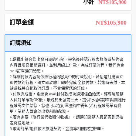
小計
NT$105,900
訂單金額
NT$105,900
訂購須知
1.選擇出符合您出發日期的行程，報名後確認行程表與旅遊契約書
內容且填寫相關資料，並利用線上付款，完成訂購流程，我們也會
mail訂單通知給您。
2.詳細付款內容請依照行程內容頁中的付款說明。若您是訂購須立
即付款的行程，請立即於線上即時完成 全額付款，若逾時未付，本
站系統將自動取消訂單，不會保留您的訂位。
3.付款完成後，系統會 mail封付款成功通知信函給您，經專屬服務
人員訂單確認OK後，最晚於出發前三天，提供行程確認單與團體行
程確認文件給您，您也可以在訂單查詢中得知(若行程確認單有變
更，業務人員會於出發前聯絡您)。
4.若有需要『旅行業代收轉付收據』，請通知業務人員郵寄到您指
定寄送地址。
5.取消訂單/退貨依照旅遊契約、金流等相關規定辦理。