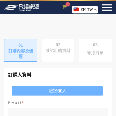
0
ZH-TW
02
03
01
確認訂購資料
訂購內容及優
完成訂單
惠
訂購人資料
驗證/登入
E m a i l