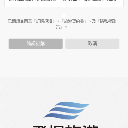
務時收集到的身份識別資料，也包括本公司如何處理在商業合
作與本公司合作時分享的任何身份識別資料。隱私權保護政策
不適用於本公司以外的公司或網站群，與非本站所僱用或管理
人員。例如您透過本公司旗下網站上的廣告廠商連結，這些置
已閱讀並同意「訂購須知」、「旅遊契約書」、及「隱私權政
放連結的廠商也可能蒐集您個人的資料。對於您主動提供的個
策」。
人資訊，這些廣告廠商或連結網站有其個別的隱私權保護政
策，其資料處理措施不適用於本公司隱私權保護政策。
您個人在本網站上的聊天室或討論區中任意公開個人資料的行
確認訂購
取消
為，在非經加密的保護下，亦不適用於本公司隱私權保護政
策。
資料的蒐集與使用方式:
為了在本網站提供您最佳的互動性服務，可能會請您提供相關
個人的資料，其範圍如下：
本網站在您使用服務信箱、問卷調查等互動性功能時，會保留
您所提供的姓名、電子郵件地址、聯絡方式及使用時間等。
於一般瀏覽時，伺服器會自行記錄相關行徑，包括您使用連線
設備的 IP 位址、使用時間、使用的瀏覽器、瀏覽及點選資料記
錄等，做為我們增進網站服務的參考依據，此記錄為內部應
用，決不對外公布。
為提供精確的服務，我們會將收集的問卷調查內容進行統計與
分析，分析結果之統計數據或說明文字呈現，除供內部研究