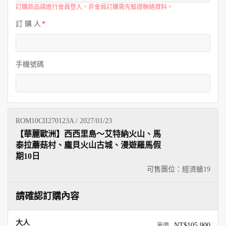
訂購商品請進行會員登入，非會員訂購需先驗證聯絡資料。
訂 購 人
手機號碼
ROM10CII270123A / 2027/01/23
【華麗歐洲】西西里島～艾特納火山、馬
泰拉蘑菇村、龐貝火山古城、漫遊羅馬假
期10日
可售團位：經濟艙
19
請確認訂購內容
大人
NT$105,900