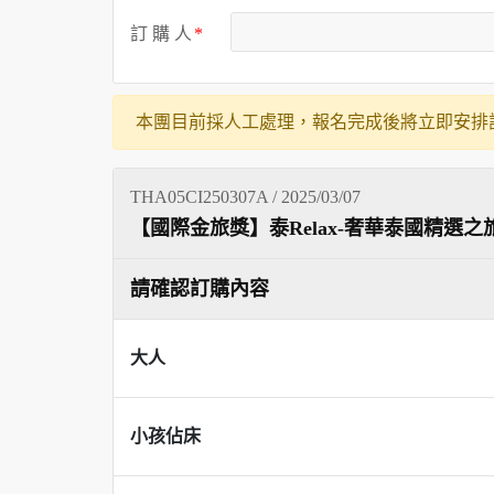
訂 購 人
本團目前採人工處理，報名完成後將立即安排
THA05CI250307A / 2025/03/07
【國際金旅獎】泰Relax-奢華泰國精選
請確認訂購內容
大人
小孩佔床