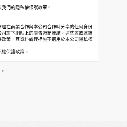
及我們的隱私權保護政策。
處理在商業合作與本公司合作時分享的任何身份
公司旗下網站上的廣告廠商連結，這些置放連結
護政策，其資料處理措施不適用於本公司隱私權
私權保護政策。
」。
用時間等。
覽及點選資料記錄等，做為我們增進網站服務的
供內部研究外，我們會視需要公佈統計數據及說
之其他用途。
站也可以從商業夥伴處取得個人資料。
等相關資料，當您註冊成功，並登入使用我們的