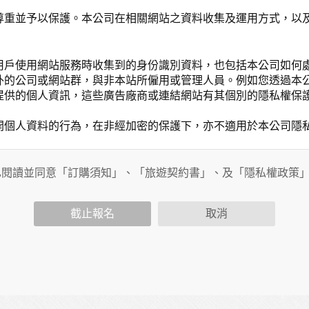
尊重並予以保護。本公司在相關網站之資料收集及運用方式，以
用戶使用網站服務時收集到的身份識別資料，也包括本公司如何
外的公司或網站群，與非本站所僱用或管理人員。例如您透過本
提供的個人資訊，這些廣告廠商或連結網站有其個別的隱私權保
開個人資料的行為，在非經加密的保護下，亦不適用於本公司隱
已閱讀並同意「訂購須知」、「旅遊契約書」、及「隱私權政策
會請您提供相關個人的資料，其範圍如下：
功能時，會保留您所提供的姓名、電子郵件地址、聯絡方式及使
括您使用連線設備的 IP 位址、使用時間、使用的瀏覽器、瀏
截止報名
取消
。
內容進行統計與分析，分析結果之統計數據或說明文字呈現，除
網站絕不會將您的個人資料揭露予第三人或使用於蒐集目的以外
、服務、活動或贈獎時，本網站會收集您的個人識別資料，本網
、電話、住址、身份證字號、電子郵件、出生日期、性別、行業