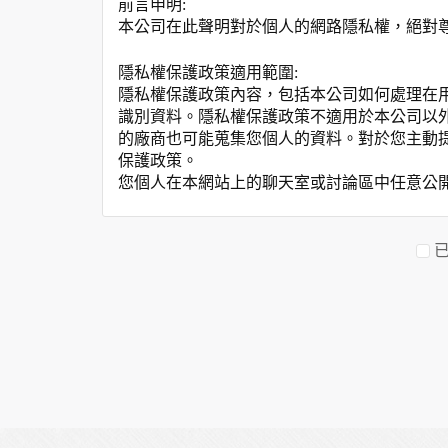
前言申明:
本公司在此聲明對於個人的網路隱私權，絕對
隱私權保護政策適用範圍:
隱私權保護政策內容，包括本公司如何處理在
識別資料。隱私權保護政策不適用於本公司以
的廠商也可能蒐集您個人的資料。對於您主動
保護政策。
您個人在本網站上的聊天室或討論區中任意公
資料的蒐集與使用方式:
為了在本網站提供您最佳的互動性服務，可能
本網站在您使用服務信箱、問卷調查等互動性
於一般瀏覽時，伺服器會自行記錄相關行徑，包
參考依據，此記錄為內部應用，決不對外公布
為提供精確的服務，我們會將收集的問卷調查
明文字，但不涉及特定個人之資料。
除非取得您的同意或其他法令之特別規定，本
在您於本網站註冊帳號、使用本網站相關產品
當客戶在本網站註冊時，我們會取得您的姓名