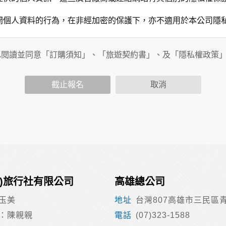
開個人資料的行為，在非經加密的保護下，亦不適用於本公司隱
已閱讀並同意「訂購須知」、「旅遊契約書」、及「隱私權政策
會請您提供相關個人的資料，其範圍如下：
功能時，會保留您所提供的姓名、電子郵件地址、聯絡方式及使
括您使用連線設備的 IP 位址、使用時間、使用的瀏覽器、瀏
截止報名
取消
。
內容進行統計與分析，分析結果之統計數據或說明文字呈現，除
網站絕不會將您的個人資料揭露予第三人或使用於蒐集目的以外
、服務、活動或贈獎時，本網站會收集您的個人識別資料，本網
、電話、住址、身份證字號、電子郵件、出生日期、性別、行業
站取得您的姓名、電話、住址、身份證字號、電子郵件、出生日
料。
伺服器自行產生的相關記錄，包括您使用連線設備的 IP 位址
合)旅行社有限公司
高雄總公司
示，歸納使用者瀏覽器在本網站內部所瀏覽的網頁，除非您願意
廣告之廠商，或與連結本網站，也可能蒐集您個人的資料。對於
玉美
台灣807高雄市三民區青
施不適用本網站隱私權保護政策，本公司不負任何連帶責任。
：陳親親
(07)323-1588
傳送商業性資料或電子郵件給您。本公司除了在該資料或電子郵