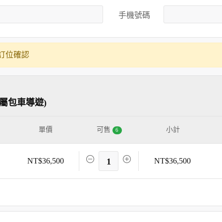
手機號碼
訂位確認
專屬包車導遊)
單價
可售
小計
6
NT$36,500
1
NT$36,500