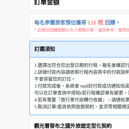
訂單金額
121 枚
每名參團旅客預估獲得
回饋。
* 此預估回饋點數以大人團費計算，僅為參考，實際
訂購須知
1.選擇出符合您出發日期的行程，報名後確認
2.詳細付款內容請依照行程內容頁中的付款說
不會保留您的訂位。
3.付款完成後，系統會 mail封付款成功通
可以在訂單查詢中得知(若行程確認單有變更，
4.若有需要『旅行業代收轉付收據』，請通知
5.取消訂單/退貨依照旅遊契約、金流等相關規
觀光署發布之國外旅遊定型化契約