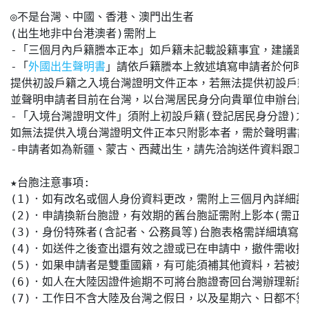
◎不是台灣、中國、香港、澳門出生者

(出生地非中台港澳者)需附上

-「三個月內戶籍謄本正本」如戶籍未記載設籍事宜，建議跟戶
-「
」請依戶籍謄本上敘述填寫申請者於何時(
外國出生聲明書
提供初設戶籍之入境台灣證明文件正本，若無法提供初設戶籍
並聲明申請者目前在台灣，以台灣居民身分向貴單位申辦台胞
-「入境台灣證明文件」須附上初設戶籍(登記居民身分證)之
如無法提供入境台灣證明文件正本只附影本者，需於聲明書詳
-申請者如為新疆、蒙古、西藏出生，請先洽詢送件資料跟工作
★台胞注意事項:

(1)．如有改名或個人身份資料更改，需附上三個月內詳細記
(2)．申請換新台胞證，有效期的舊台胞証需附上影本(需正
(3)．身份特殊者(含記者、公務員等)台胞表格需詳細填
(4)．如送件之後查出還有效之證或已在申請中，撤件需收撤費
(5)．如果申請者是雙重國籍，有可能須補其他資料，若被退
(6)．如人在大陸因證件逾期不可將台胞證寄回台灣辦理新證
(7)．工作日不含大陸及台灣之假日，以及星期六、日都不算工