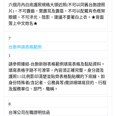
六個月內白底護照規格大頭近照(不可以同舊台胞證照
片)，不可露齒，需露耳及露眉，不可以配戴有色框架
眼鏡，不可滲光、陰影，建議不要著白上衣。★背面
簽上中文姓名★
7
台胞申請表格範例
1
請參照連結-台胞新辦表格範例填寫表格及黏貼資料。
填寫表格字跡不可潦草，內容須正確完整。身分證及
護照1:1比例影印清楚並貼齊表格黏貼欄的下底線。如
身份特殊者(含記者、公務員等)需詳細填寫目的、行程
及服務單位、部門、職稱。
8
台灣公司在職證明信函