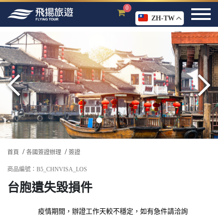
0
ZH-TW
首頁
各國簽證辦理
簽證
商品編號：B5_CHNVISA_LOS
台胞遺失毀損件
疫情期間，辦證工作天較不穩定，如有急件請洽詢