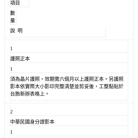
項目
數
量
說 明
1
護照正本
1
須為晶片護照，效期需六個月以上護照正本。另護照
影本依實際大小影印完整清楚並剪妥後，工整黏貼於
台胞新辦表格上。
2
中華民國身分證影本
1