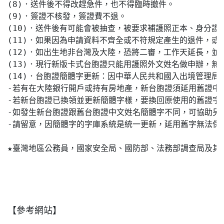
(8)．送件後不得改趕急件，也不得臨時撤件。

(9)．簽證不核發，簽證費不退。

(10)．送件後有可能會被抽查，被要求補護照正本、身分
(11)．如果因為申請資料不齊全或不符規定產生的退件，
(12)．如出生地非台灣及大陸，恐將二審，工作天延長，並
(13)．現行新版卡式台胞證只能用護照外文姓名做申辦，無
(14)．台胞證簡體字更新：因中華人民共和國入出境管理局
-若有在大陸銀行開戶或持有房地產，新台胞證須延用舊證中
-若新台胞證已換領並更新簡體字樣，要換回原使用的舊證字樣
-如發生新台胞證跟舊台胞證中文姓名簡體字不同，可協助另
-請留意，因簡體字的字庫系統是統一更新，延用舊字無法保
★臺灣地區公務員，國家安全局、國防部、法務部調查局及其
【參考網站】