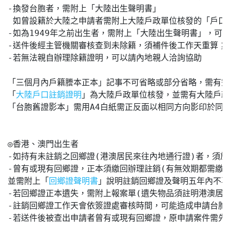
-換發台胞者，需附上「大陸出生聲明書」

 如曾設籍於大陸之申請者需附上大陸戶政單位核發的「戶口
-如為1949年之前出生者，需附上「大陸出生聲明書」，可不
-送件後經主管機關審核查到未除籍，須補件後工作天重算；
-若無法親自辦理除籍證明，可以請內地親人洽詢協助

「三個月內戶籍謄本正本」記事不可省略或部分省略，需有完
「
」為大陸戶政單位核發，並需有大陸戶政單
大陸戶口註銷證明
「台胞舊證影本」需用A4白紙需正反面以相同方向影印於同一頁
◎香港、澳門出生者

-如持有未註銷之回鄉證(港澳居民來往內地通行證)者，須於
-曾有或現有回鄉證，正本須繳回辦理註銷(有無效期都需繳回
並需附上「
」說明註銷回鄉證及聲明五年內不再
回鄉證聲明書
-若回鄉證正本遺失，需附上報案單(遺失物品須註明港澳居民
-註銷回鄉證工作天會依簽證處審核時間，可能造成申請台胞
-若送件後被查出申請者曾有或現有回鄉證，原申請案件需先撤