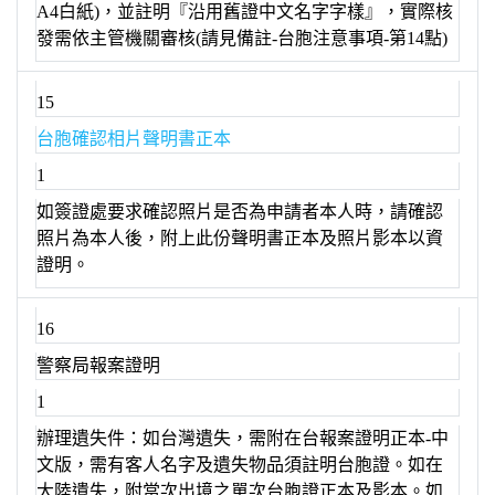
A4白紙)，並註明『沿用舊證中文名字字樣』，實際核
發需依主管機關審核(請見備註-台胞注意事項-第14點)
15
台胞確認相片聲明書正本
1
如簽證處要求確認照片是否為申請者本人時，請確認
照片為本人後，附上此份聲明書正本及照片影本以資
證明。
16
警察局報案證明
1
辦理遺失件：如台灣遺失，需附在台報案證明正本-中
文版，需有客人名字及遺失物品須註明台胞證。如在
大陸遺失，附當次出境之單次台胞證正本及影本。如