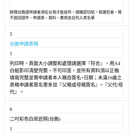
辦理台胞證申請者須在台灣才能送件，請確認切結，若違犯者，將
不退回證件、申請表、資料、費用並且列入黑名單
5
台胞申請表格
1
列印時，頁面大小調整和處理請選擇『符合』，用A4
白紙影印清楚完整，不可印歪，並所有資料須以正楷
填寫完整並需申請者本人親自簽名+日期；未滿16歲之
表格申請者簽名需多加『父親或母親簽名』+『父代/母
代』。
6
二吋彩色白底近照(台胞)
1