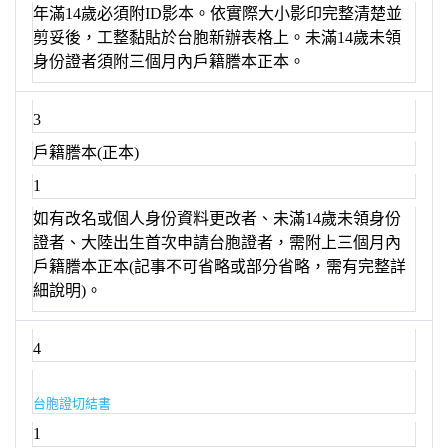
年滿14歲必須附ID影本。依實際大小影印完整清楚並
剪妥後，工整黏貼於台胞新辦表格上。未滿14歲未領
身份證者須附三個月內戶籍謄本正本。
3
戶籍謄本(正本)
1
如有改名或個人身份資料更改者、未滿14歲未領身份
證者、大陸出生首次申請台胞證者，需附上三個月內
戶籍謄本正本(記事不可省略或部分省略，需有完整詳
細說明)。
4
台胞證切結書
1