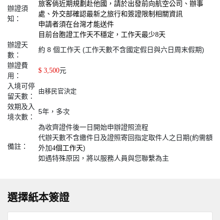
旅客倘近期規劃赴他國，請於出發前向航空公司、辦事
辦證須
處、外交部確認最新之旅行和簽證限制相關資訊
知：
申請者須在台灣才能送件
目前台胞證工作天不穩定，工作天最少8天
辦證天
約 8 個工作天 (工作天數不含國定假日與六日周末假期)
數：
辦證費
元
$ 3,500
用：
入境可停
由移民官決定
留天數：
效期及入
5年，多次
境次數：
為收齊證件後一日開始申辦證照流程
代辦天數不含繳件日及證照寄回指定取件人之日期(約需額
備註：
外加
)
4個工作天
如遇特殊原因，將以服務人員與您聯繫為主
選擇紙本簽證