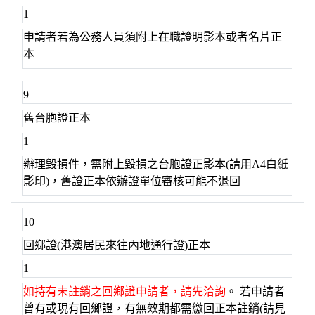
1
申請者若為公務人員須附上在職證明影本或者名片正
本
9
舊台胞證正本
1
辦理毀損件，需附上毀損之台胞證正影本(請用A4白紙
影印)，舊證正本依辦證單位審核可能不退回
10
回鄉證(港澳居民來往內地通行證)正本
1
如持有未註銷之回鄉證申請者，請先洽詢
。 若申請者
曾有或現有回鄉證，有無效期都需繳回正本註銷(請見