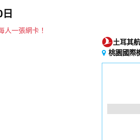
0日
贈每人一張網卡！
土耳其
起
桃園國際