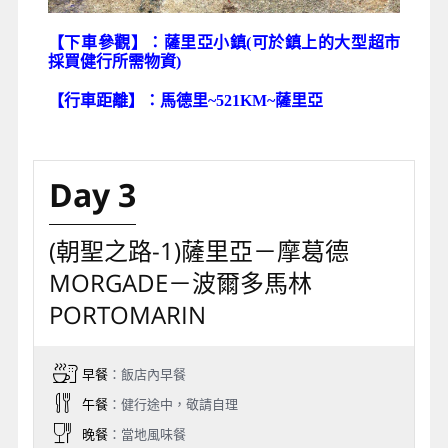
【下車參觀】：薩里亞小鎮
(
可於鎮上的大型超市
採買健行所需物資)
【行車距離】：馬德里~521KM~薩里亞
Day 3
(朝聖之路-1)薩里亞－摩葛德
MORGADE－波爾多馬林
PORTOMARIN
早餐
：飯店內早餐
午餐
：健行途中，敬請自理
晚餐
：當地風味餐