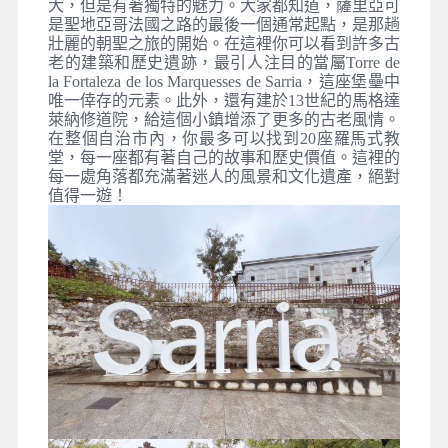
大，但是有著獨特的魅力。大家都知道，薩里亞可
是聖地亞哥法國之路的最後一個通常起點，是那趟
壯麗的朝聖之旅的開始。在這裡你可以看到許多古
老的建築和歷史遺跡，最引人注目的當屬Torre de
la Fortaleza de los Marquesses de Sarria，這座堡壘中
唯一倖存的元素。此外，還有建於13世紀的馬格達
萊納修道院，給這個小鎮增添了更多的古老風情。
在整個自治市內，你最多可以找到20座羅馬式教
堂，每一座都有著自己的故事和歷史價值。這裡的
每一處角落都充滿著迷人的風景和文化遺產，絕對
值得一遊！