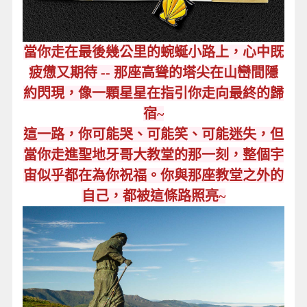
當你走在最後幾公里的蜿蜒小路上，心中既
疲憊又期待 -- 那座高聳的塔尖在山巒間隱
約閃現，像一顆星星在指引你走向最終的歸
宿~
這一路，你可能哭、可能笑、可能迷失，但
當你走進聖地牙哥大教堂的那一刻，整個宇
宙似乎都在為你祝福。你與那座教堂之外的
自己，都被這條路照亮~