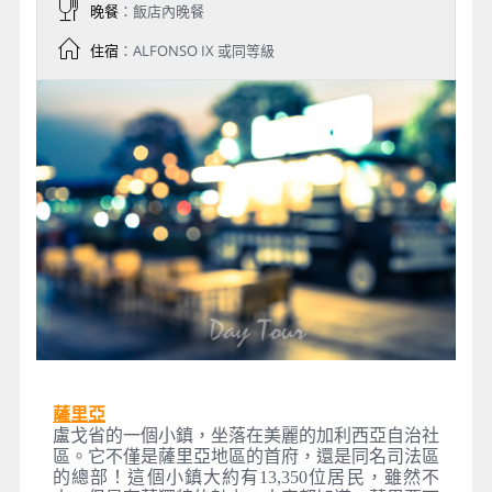
晚餐
：飯店內晚餐
住宿
：ALFONSO IX 或同等級
薩里亞
盧戈省的一個小鎮，坐落在美麗的加利西亞自治社
區。它不僅是薩里亞地區的首府，還是同名司法區
的總部！這個小鎮大約有13,350位居民，雖然不