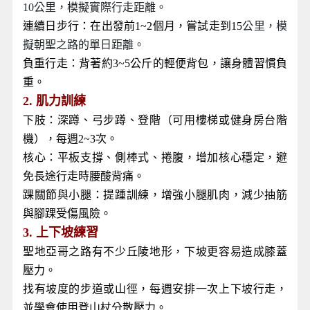
10公里，模擬實際行走距離。
連續日步行：在出發前1~2個月，嘗試走到15
公里，模
擬朝聖之路的單日距離。
負重行走：背著約3~5公斤的輕便背包，讓身體習慣負
重。
2.
肌力訓練
下肢：深蹲、弓步蹲、登階（可用樓梯或健身房台階
機），每週2~3次。
核心：平板支撐、側棒式、捲腹，增加核心穩定，避
免長途行走時腰酸背痛。
踝關節與小腿：提踵訓練，增強小腿肌肉，減少抽筋
與腳踝受傷風險。
3.
上下坡練習
聖地亞哥之路有不少丘陵地形，下坡更容易造成膝蓋
壓力。
找有坡度的步道或山徑，每週安排一次上下坡行走，
並學會使用登山杖分散壓力。