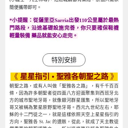
簡便攜帶即可。
*
小提醒：從薩里亞Sarria出發110公里屬於最熱
門路段，沿途基礎設施完善，你只要確保鞋襪
輕量裝備 藥品就能安心走完。
特別安排
《
星星指引 •
聖雅各朝聖之路
》
朝聖之路，或有人叫做「聖雅各之路」，有千千百百
條，因為許多朝聖者從四面八方迎面聚集到西班牙北
方的城市聖地牙哥，就像銀河群星匯集，所以聖地牙
哥又被稱為繁星原野聖地牙哥。西元九世紀左右，耶
穌的十二門徒之一，就是這樣依照天空上星星指引的
方向，聖雅各 St. Jac 的遺骸，從此，就成了天主教徒