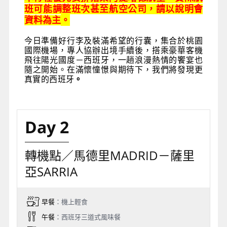
班可能調整班次甚至航空公司，請以說明會
資料為主
。
今日準備好行李及裝滿希望的行囊，集合於桃園
國際機場，專人協辦出境手續後，搭乘豪華客機
飛往陽光國度－西班牙，一趟浪漫熱情的饗宴也
隨之開始。在滿懷憧憬與期待下，我們將發現更
真實的西班牙
。
Day 2
轉機點／馬德里MADRID－薩里
亞SARRIA
早餐
：機上輕食
午餐
：西班牙三道式風味餐