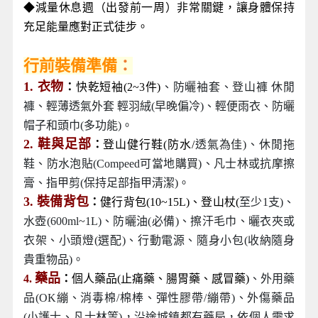
◆減量休息週（出發前一周）非常關鍵，讓身體保持
充足能量應對正式徒步。
◆
行前裝備準備
：
1. 衣物
：
快乾短袖(2~3件)
、防曬袖套、登山褲 休閒
褲、輕薄透氣外套 輕羽絨(早晚偏冷)、輕便雨衣、防曬
帽子和頭巾(多功能)。
2. 鞋與足部
：
登山健行鞋(防水/
透氣為佳)、休閒拖
鞋、防水泡貼(Compeed可當地購買)、凡士林或抗摩擦
膏、指甲剪(保持足部指甲清潔)。
3. 裝備背包
：
健行背包(10~15L)、登山杖(
至少1支)、
水壺(600ml~1L)、防曬油(必備)、擦汗毛巾、曬衣夾或
衣架、小頭燈(選配)、行動電源、隨身小包(收納隨身
貴重物品)。
藥品
4.
：
個人藥品(止痛藥、腸胃藥、感冒藥)
、外用藥
品(OK繃、消毒棉/棉棒、彈性膠帶/繃帶)、外傷藥品
(小護士、凡士林等)，沿途城鎮都有藥局，依個人需求