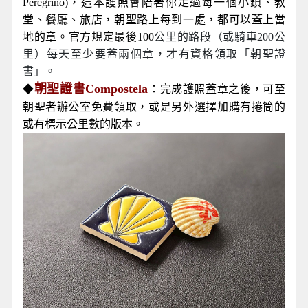
Peregrino)，這本護照會陪著你走過每一個小鎮、教
堂、餐廳、旅店，朝聖路上每到一處，都可以蓋上當
地的章。官方規定最後100
公里的路段（或騎車200公
里）每天至少要蓋兩個章，才有資格領取「朝聖證
書」。
朝聖證書Compostela
◆
：完成護照蓋章之後，可至
朝聖者辦公室免費領取，或是另外選擇加購有捲筒的
或有標示公里數的版本。