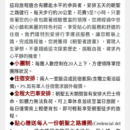
這段旅程適合有體能水平的參與者，安排五天的朝聖
之路健行，每天步行約20公里，花費5
至7小時。只要
背著您的小背包跟著經驗豐富的領隊，您將經過中世
紀小鎮和美麗的特色村莊，享受貼心的服務和舒適的
住宿。我們還特別安排行李運送服務，讓您輕裝上
路。完成路程後，您將獲得《朝聖者證書》，實現人
生夢想。不要錯過這次探索歷史、挑戰自我、尋求內
心平靜的機會！
小團制
◆
：
每團人數控制在20人上下，方便領隊掌控
團隊狀況。
住宿安排
◆
：
兩人一室飯店或民宿套房(含獨立衛浴設
備)
。PS.如有單人住宿需求額外報價。
全程大巴車安排
◆
：
朝聖五天期間皆有安排大巴士待
命，如體力無法負荷，可上車休息並送至當日旅館。
每日僅需背上輕便背包，即可輕鬆享受朝聖徒步的旅
程。
貼心贈送每人一份朝聖之路護照
◆
(
Credencial del