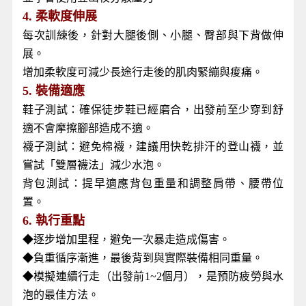
4.
柔軟度伸展
每次訓練後，針對大腿後側、小腿、臀部與下背做伸
展。
增加柔軟度可減少長途行走後的肌肉緊繃與痠痛。
5.
裝備適應
鞋子測試：確保徒步鞋已經磨合，出發前至少穿到舒
適不會摩擦腳部造成不適。
襪子測試：避免棉襪，建議用快乾排汗的登山襪，並
嘗試「雙層襪法」減少水泡。
背包測試：提早適應背包重量和調整肩帶、腰帶位
置。
6.
執行重點
◆逐步增加里程，避免一次暴走造成傷害。
◆負重循序漸進，最後背到與實際裝備相同重量。
◆模擬連續行走（出發前1~2個月），是預防疲勞與水
泡的最佳方法。