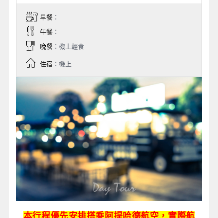
早餐
：
午餐
：
晚餐
：機上輕食
住宿
：機上
本行程優先安排搭乘阿提哈德航空，實際航