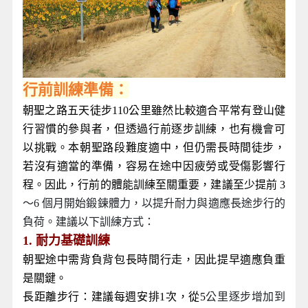
行前訓練準備：
朝聖之路五天徒步110公里雖然比較適合平常有登山健
行習慣的參與者，但透過行前逐步訓練，也有機會可
以挑戰。本朝聖路段難度適中，但仍需長時間徒步，
若沒有適當的準備，容易在途中因疲勞或受傷影響行
程。因此，行前的體能訓練至關重要，建議至少提前 3
～6 個月開始鍛鍊體力，以提升耐力與適應長途步行的
負荷。建議以下訓練方式：
1.
耐力基礎訓練
朝聖途中需背負背包長時間行走，因此提早適應負重
是關鍵。
長距離步行：建議每週安排1次，從5
公里逐步增加到