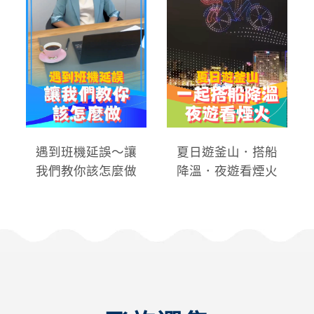
遇到班機延誤～讓
夏日遊釜山．搭船
我們教你該怎麼做
降溫．夜遊看煙火