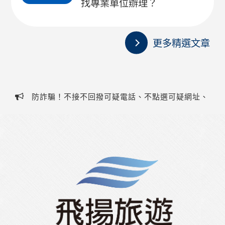
找專業單位辦理？
更多精選文章
防詐騙！不接不回撥可疑電話、不點選可疑網址、
不提供個人資料、不聽從指示操作ATM，若有疑慮請撥
防詐騙！不接不回撥可疑電話、不點選可疑網址、
打客服電話(07)323-1588或防詐騙專線165！
不提供個人資料、不聽從指示操作ATM，若有疑慮請撥
打客服電話(07)323-1588或防詐騙專線165！