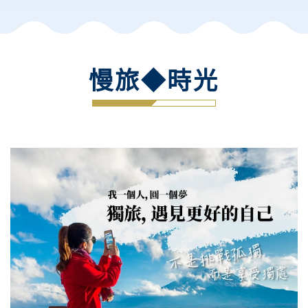
慢旅◆時光