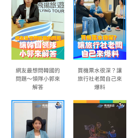
網友最想問韓國的
買機票水很深？讓
問題～領隊小郭來
旅行社老闆自己來
解答
爆料