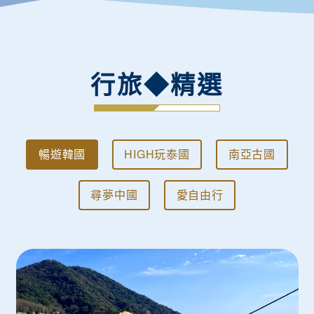
行旅◆精選
暢遊韓國
HIGH玩泰國
南亞古國
尋夢中國
愛自由行