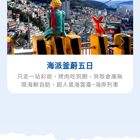
派釜蔚五日
釜山楓內藏+
烤肉吃到飽、貝殼倉庫無
只走一站彩妝、全程
人氣海雲臺~海岸列車
服體驗、韓國最大海
膠囊、長腳