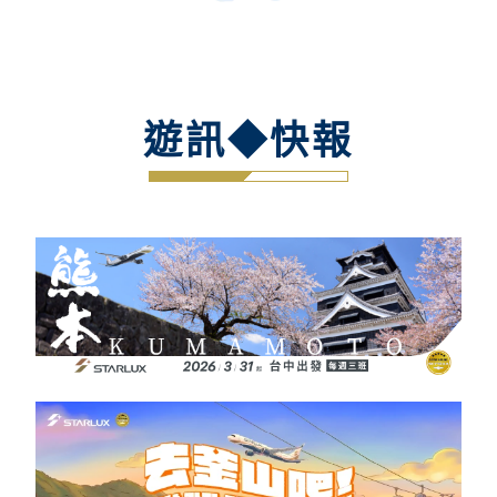
遊訊◆快報