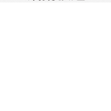
飛揚(綜合)旅行社有限公司
代表人：郭玉美
網站聯絡人：陳親親
交觀綜字 2068 號
品保協會高字 0005 號
高雄總公司
台灣807高雄市三民區青島街16號
(07)323-1588
(07)323-2166
sale_service@fly168.com.tw