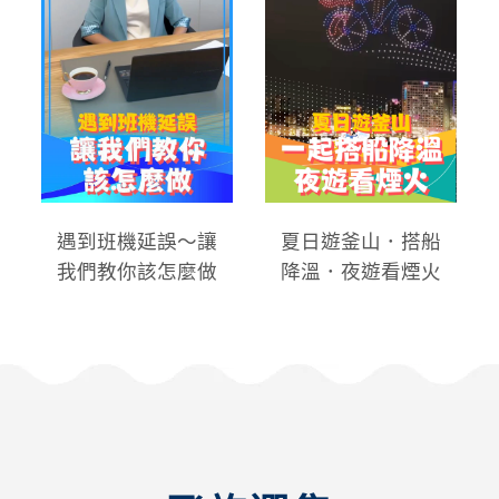
遇到班機延誤～讓
夏日遊釜山．搭船
我們教你該怎麼做
降溫．夜遊看煙火