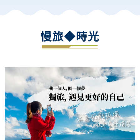
慢旅◆時光