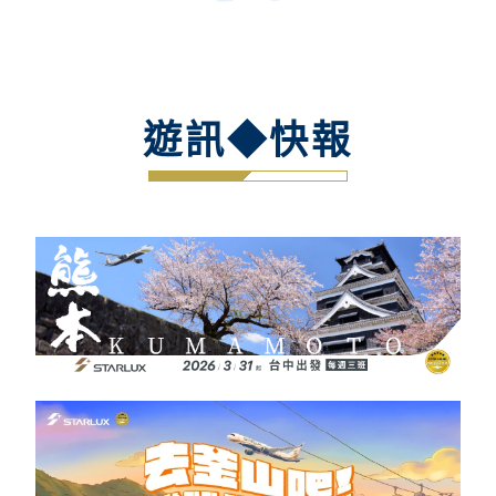
遊訊◆快報