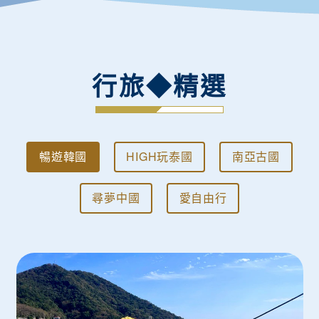
行旅◆精選
暢遊韓國
HIGH玩泰國
南亞古國
尋夢中國
愛自由行