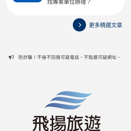
找專業單位辦理？
更多精選文章
防詐騙！不接不回撥可疑電話、不點選可疑網址、
不提供個人資料、不聽從指示操作ATM，若有疑慮請撥
防詐騙！不接不回撥可疑電話、不點選可疑網址、
打客服電話(07)323-1588或防詐騙專線165！
不提供個人資料、不聽從指示操作ATM，若有疑慮請撥
打客服電話(07)323-1588或防詐騙專線165！