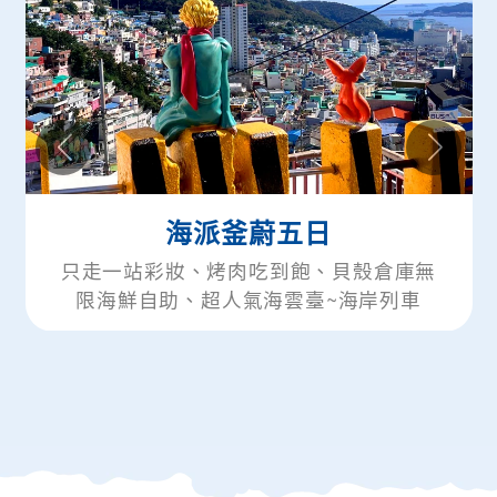
派釜蔚五日
釜山楓內藏+
烤肉吃到飽、貝殼倉庫無
只走一站彩妝、全
超人氣海雲臺~海岸列車
服體驗、韓國最大
膠囊、長