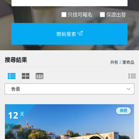
只找可報名
保證出發
開始搜索
搜尋結果
共有
2
筆商品
團體
12
天