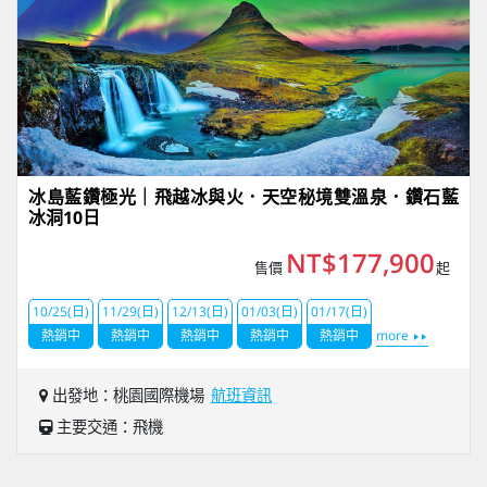
冰島藍鑽極光｜飛越冰與火．天空秘境雙溫泉．鑽石藍
冰洞10日
NT$177,900
售價
起
10/25(日)
11/29(日)
12/13(日)
01/03(日)
01/17(日)
熱銷中
熱銷中
熱銷中
熱銷中
熱銷中
more
出發地：桃園國際機場
航班資訊
主要交通：飛機