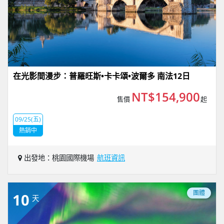
在光影間漫步：普羅旺斯•卡卡頌•波爾多 南法12日
NT$154,900
售價
起
09/25(五)
熱銷中
出發地：桃園國際機場
航班資訊
團體
10
天